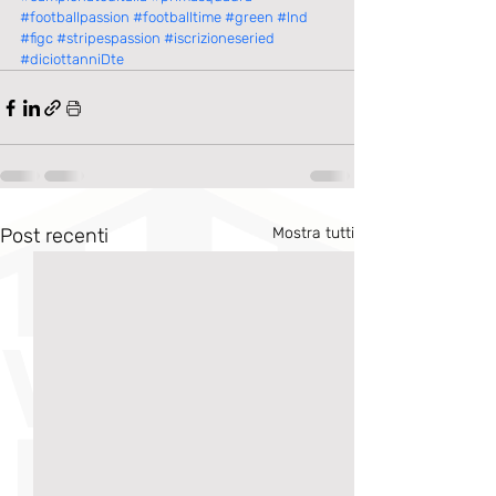
#footballpassion
#footballtime
#green
#lnd
#figc
#stripespassion
#iscrizioneseried
#diciottanniDte
Post recenti
Mostra tutti