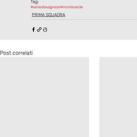
Tag:
#seried
lavagnese
#monteverde
PRIMA SQUADRA
Post correlati