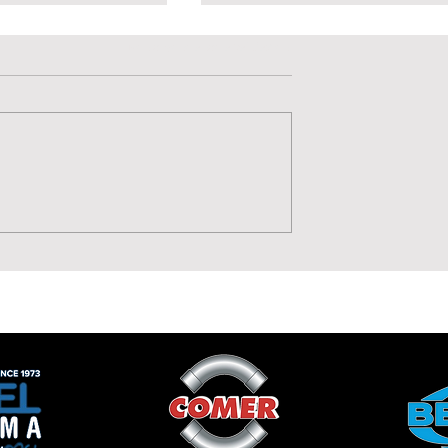
Valutazione 0 stelle su 5.
Non ci sono ancora valutazioni
 arriva il turbo:
Gioventù, qualità e
scione è della
talento: Mattia Giudici
e
alla Lavagnese