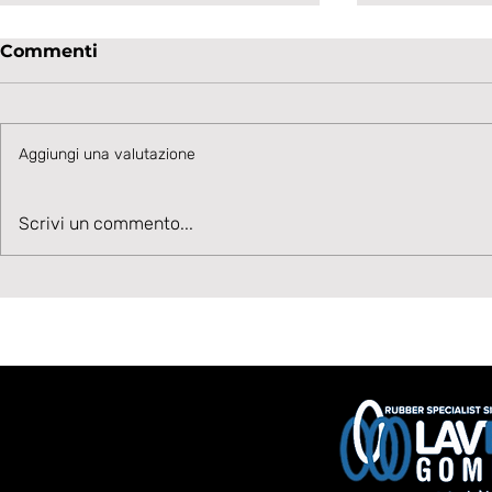
Commenti
Aggiungi una valutazione
Velocità, Potenza, Gol,
Sulla fascia
Scrivi un commento...
Benvenuto Moise Drebli
Hubert Fru
Lavagnes