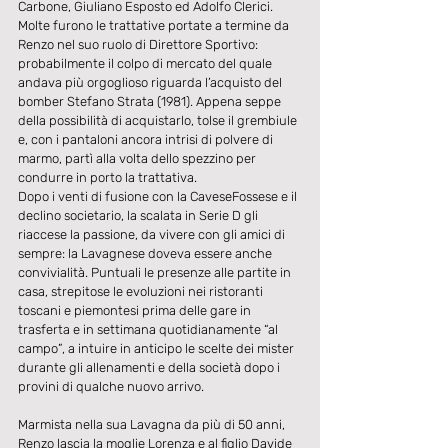
Carbone, Giuliano Esposto ed Adolfo Clerici.
Molte furono le trattative portate a termine da 
Renzo nel suo ruolo di Direttore Sportivo: 
probabilmente il colpo di mercato del quale 
andava più orgoglioso riguarda l’acquisto del 
bomber Stefano Strata (1981). Appena seppe 
della possibilità di acquistarlo, tolse il grembiule 
e, con i pantaloni ancora intrisi di polvere di 
marmo, partì alla volta dello spezzino per 
condurre in porto la trattativa.
Dopo i venti di fusione con la CaveseFossese e il 
declino societario, la scalata in Serie D gli 
riaccese la passione, da vivere con gli amici di 
sempre: la Lavagnese doveva essere anche 
convivialità. Puntuali le presenze alle partite in 
casa, strepitose le evoluzioni nei ristoranti 
toscani e piemontesi prima delle gare in 
trasferta e in settimana quotidianamente “al 
campo”, a intuire in anticipo le scelte dei mister 
durante gli allenamenti e della società dopo i 
provini di qualche nuovo arrivo.
Marmista nella sua Lavagna da più di 50 anni, 
Renzo lascia la moglie Lorenza e al figlio Davide 