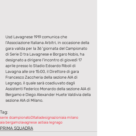
Usd Lavagnese 1919 comunica che 
l'Associazione Italiana Arbitri, in occasione della 
gara valida per la 36^giornata del Campionato 
di Serie D tra Lavagnese e Borgaro Nobis, ha 
designato a dirigere l'incontro di giovedì 17 
aprile presso lo Stadio Edoardo Riboli di 
Lavagna alle ore 15:00, il Direttore di gara 
Francesco Zaccheria della sezione AIA di 
Legnago, il quale sarà coadiuvato dagli 
Assistenti Federico Monardo della sezione AIA di 
Bergamo e Diego Alexander Huete Valdivia della 
sezione AIA di Milano.
Tag:
serie d
campionatoDItalia
designazioni
aia milano
aia bergamo
lavagnese asti
aia legnago
PRIMA SQUADRA