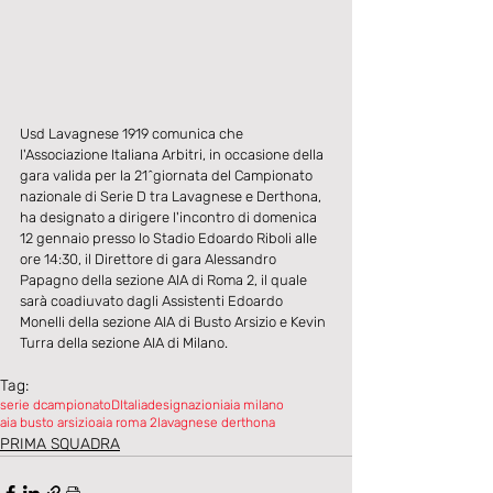
Usd Lavagnese 1919 comunica che 
l'Associazione Italiana Arbitri, in occasione della 
gara valida per la 21^giornata del Campionato 
nazionale di Serie D tra Lavagnese e Derthona, 
ha designato a dirigere l'incontro di domenica 
12 gennaio presso lo Stadio Edoardo Riboli alle 
ore 14:30, il Direttore di gara Alessandro 
Papagno della sezione AIA di Roma 2, il quale 
sarà coadiuvato dagli Assistenti Edoardo 
Monelli della sezione AIA di Busto Arsizio e Kevin 
Turra della sezione AIA di Milano.
Tag:
serie d
campionatoDItalia
designazioni
aia milano
aia busto arsizio
aia roma 2
lavagnese derthona
PRIMA SQUADRA