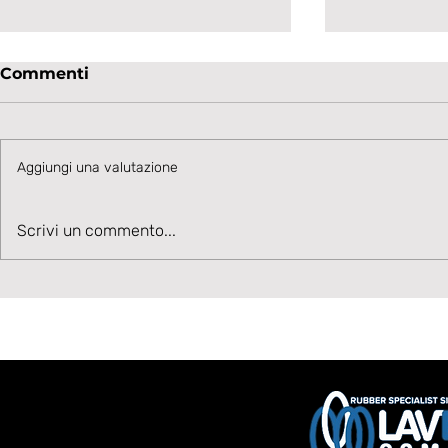
Commenti
Aggiungi una valutazione
Talento in accelerazione:
Velocità, 
Scrivi un commento...
Cesare Ivani rafforza la
Benvenuto
corsia sinistra bianconera