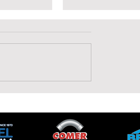
Valutazione 0 stelle su 5.
Non ci sono ancora valutazioni
Potenza, Gol,
Sulla fascia arriva il tur
 Moise Drebli
Hubert Fruscione è dell
Lavagnese