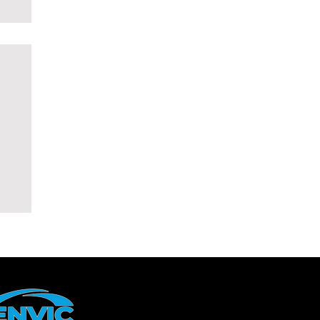
bo:
a