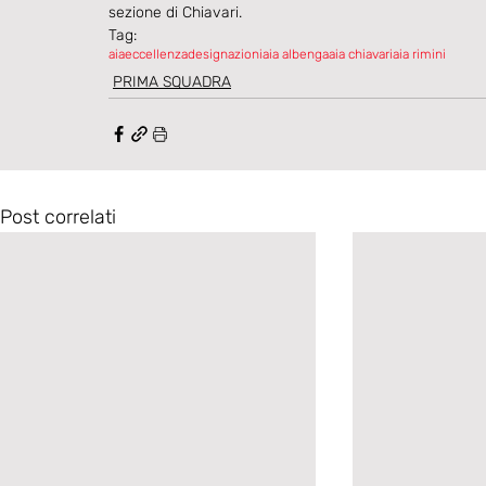
sezione di Chiavari.
Tag:
aia
eccellenza
designazioni
aia albenga
aia chiavari
aia rimini
PRIMA SQUADRA
Post correlati