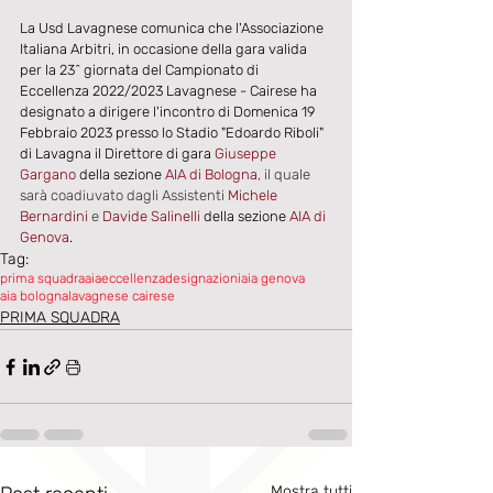
La Usd Lavagnese comunica che l'Associazione 
Italiana Arbitri, in occasione della gara valida 
per la 23^ giornata del Campionato di 
Eccellenza 2022/2023 Lavagnese - Cairese ha 
designato a dirigere l'incontro di Domenica 19 
Febbraio 2023 presso lo Stadio "Edoardo Riboli" 
di Lavagna il Direttore di gara 
Giuseppe 
Gargano 
della sezione 
AIA di Bologna
, il quale 
sarà coadiuvato dagli Assistenti
Michele 
Bernardini 
e
 Davide Salinelli
 della sezione 
AIA di 
Genova
.
Tag:
prima squadra
aia
eccellenza
designazioni
aia genova
aia bologna
lavagnese cairese
PRIMA SQUADRA
Mostra tutti