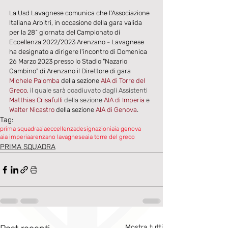
La Usd Lavagnese comunica che l'Associazione 
Italiana Arbitri, in occasione della gara valida 
per la 28^ giornata del Campionato di 
Eccellenza 2022/2023 Arenzano - Lavagnese 
ha designato a dirigere l'incontro di Domenica 
26 Marzo 2023 presso lo Stadio "Nazario 
Gambino" di Arenzano il Direttore di gara 
Michele Palomba 
della sezione 
AIA di Torre del 
Greco,
 il quale sarà coadiuvato dagli Assistenti
Matthias Crisafulli
 della sezione 
AIA di Imperia 
e
Walter Nicastro
 della sezione 
AIA di Genova
.
Tag:
prima squadra
aia
eccellenza
designazioni
aia genova
aia imperia
arenzano lavagnese
aia torre del greco
PRIMA SQUADRA
Mostra tutti