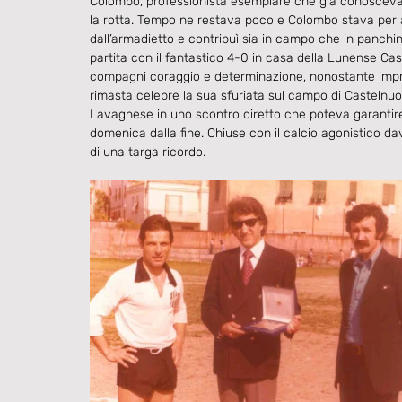
Colombo, professionista esemplare che già conosceva per 
la rotta. Tempo ne restava poco e Colombo stava per ab
dall’armadietto e contribuì sia in campo che in panchin
partita con il fantastico 4-0 in casa della Lunense Ca
compagni coraggio e determinazione, nonostante improv
rimasta celebre la sua sfuriata sul campo di Castelnuo
Lavagnese in uno scontro diretto che poteva garantir
domenica dalla fine. Chiuse con il calcio agonistico da
di una targa ricordo.