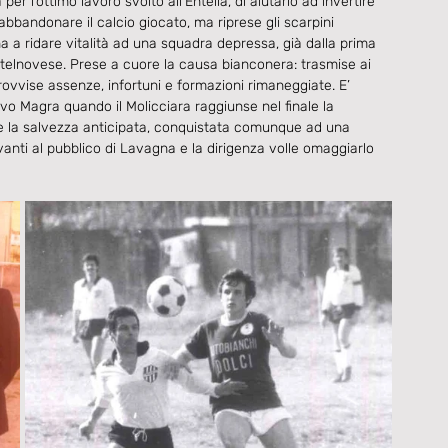
l’ottimo lavoro svolto all’Entella, di aiutarlo ad invertire 
bandonare il calcio giocato, ma riprese gli scarpini 
a a ridare vitalità ad una squadra depressa, già dalla prima 
stelnovese. Prese a cuore la causa bianconera: trasmise ai 
vise assenze, infortuni e formazioni rimaneggiate. E’ 
vo Magra quando il Molicciara raggiunse nel finale la 
e la salvezza anticipata, conquistata comunque ad una 
vanti al pubblico di Lavagna e la dirigenza volle omaggiarlo 