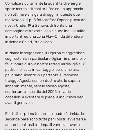
Complice sicuramente la quantità di energie 
spese mercoledì contro il Bra ed un approccio 
non ottimale alla gara di oggi, in queste due 
motivazioni si può fotografare l'opaca prova dei 
nostri Under 19 a Genova, di fronte una 
compagine attrezzata, con alcune individualità 
importanti ed una zona Play-Off da difendere, 
insieme a Chieri, Bra e Vado.
Iniziamo in soggezione, il Ligorna ci aggredisce 
sugli esterni, in particolare Ogliari, imprendibile, 
fa lavorare duro la nostra retroguardia, già al 7' 
padroni di casa in vantaggio, perdiamo una 
palla sanguinante in ripartenza e Paonessa 
trafigge Agosta con un destro che lo supera 
imparabilmente, sarà lo stesso Agosta, 
confortante l'esordio del 2005, in varie 
occasioni a sventare di piede le incursioni degli 
avanti genovesi.
Per tutto il primo tempo la squadra è timida, le 
seconde palle sono tutte per i nostri avversari e 
anche i contrasti o i rimpalli vanno a favore del 