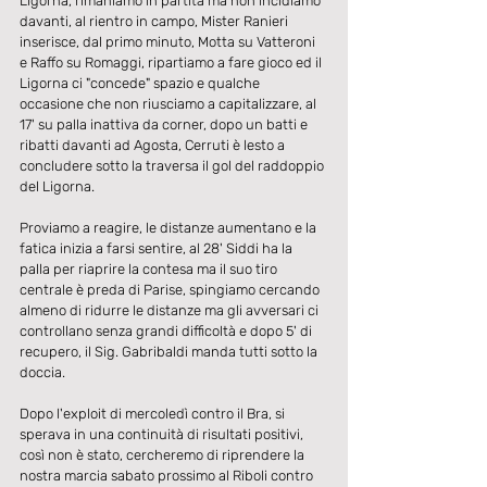
Ligorna, rimaniamo in partita ma non incidiamo 
davanti, al rientro in campo, Mister Ranieri 
inserisce, dal primo minuto, Motta su Vatteroni 
e Raffo su Romaggi, ripartiamo a fare gioco ed il 
Ligorna ci "concede" spazio e qualche 
occasione che non riusciamo a capitalizzare, al 
17' su palla inattiva da corner, dopo un batti e 
ribatti davanti ad Agosta, Cerruti è lesto a 
concludere sotto la traversa il gol del raddoppio 
del Ligorna.
Proviamo a reagire, le distanze aumentano e la 
fatica inizia a farsi sentire, al 28' Siddi ha la 
palla per riaprire la contesa ma il suo tiro 
centrale è preda di Parise, spingiamo cercando 
almeno di ridurre le distanze ma gli avversari ci 
controllano senza grandi difficoltà e dopo 5' di 
recupero, il Sig. Gabribaldi manda tutti sotto la 
doccia.
Dopo l'exploit di mercoledì contro il Bra, si 
sperava in una continuità di risultati positivi, 
così non è stato, cercheremo di riprendere la 
nostra marcia sabato prossimo al Riboli contro 