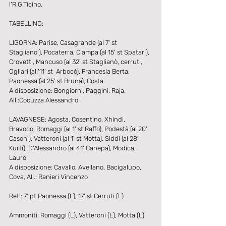
l'R.G.Ticino.
TABELLINO:
LIGORNA: Parise, Casagrande (al 7' st 
Stagliano'), Pocaterra, Ciampa (al 15' st Spatari), 
Crovetti, Mancuso (al 32' st Staglianò, cerruti, 
Ogliari (all'11' st  Arbocò), Francesia Berta, 
Paonessa (al 25' st Bruna), Costa
A disposizione: Bongiorni, Paggini, Raja. 
All.:Cocuzza Alessandro
LAVAGNESE: Agosta, Cosentino, Xhindi, 
Bravoco, Romaggi (al 1' st Raffo), Podestà (al 20' 
Casoni), Vatteroni (al 1' st Motta), Siddi (al 28' 
Kurti), D'Alessandro (al 41' Canepa), Modica, 
Lauro
A disposizione: Cavallo, Avellano, Bacigalupo, 
Cova, All.: Ranieri Vincenzo
Reti: 7' pt Paonessa (L), 17' st Cerruti (L)
Ammoniti: Romaggi (L), Vatteroni (L), Motta (L)