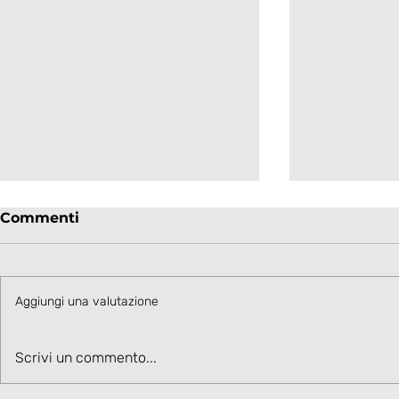
Commenti
Aggiungi una valutazione
Talento in accelerazione:
Velocità, 
Scrivi un commento...
Cesare Ivani rafforza la
Benvenuto
corsia sinistra bianconera