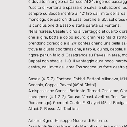
è deviato in angolo da Caruso. Al 24', ingenuo passag
l'uscita di Fontana a spazzare e salva la situazione; po
sempre su Saccà mentre al 42' tiro dal limite dell'area 
monologo dei padroni di casa, perché al 35’, sul cross 
la conclusione di Basso è stata parata da Fontana.
Nella ripresa, Casale vicino al vantaggio al quarto d’o
che si gira, botta a colpo sicuro, gran respinta d'istint
prendono coraggio e al 24’ confezionano una bella azi
trova la giusta coordinazione, il tiro è, quindi, debole. 
rigore per un fallo di Casagrande su Pavesi in area, mo
Cappai non sbaglia: 1-0. Il vantaggio dura poco, perch
destra, dal limite dell'area Tos scocca un forte destro pe
Casale (4-3-3): Fontana, Fabbri, Bettoni, Villanova, M'H
Coccolo, Cappai, Pavesi (46' st Cintoi).
A disposizione Consol, Bettonte, Tornari, Osellame, Gia
Lavagnese (4-1-3-2): Caruso, Vinasi, Avellino, Tos,  Cas
Romanengo), Gnecchi, Oneto, El Khayari (45' st Bacigalu
Alluci, S. Basso. All. Tabbiani.
Arbitro: Signor Giuseppe Mucera di Palermo.
Assistenti: Signori Emanuele Barcella di e Francesco 