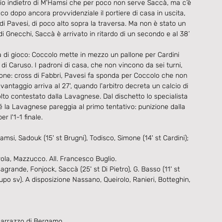
gio indietro di M'Hamsi che per poco non serve Saccà, ma c’è 
co dopo ancora provvidenziale il portiere di casa in uscita, 
di Pavesi, di poco alto sopra la traversa. Ma non è stato un 
di Gnecchi, Saccà è arrivato in ritardo di un secondo e al 38’ 
ra di gioco: Coccolo mette in mezzo un pallone per Cardini 
o di Caruso. I padroni di casa, che non vincono da sei turni, 
one: cross di Fabbri, Pavesi fa sponda per Coccolo che non 
Il vantaggio arriva al 27', quando l'arbitro decreta un calcio di 
lto contestato dalla Lavagnese. Dal dischetto lo specialista 
é la Lavagnese pareggia al primo tentativo: punizione dalla 
r l'1-1 finale.
amsi, Sadouk (15' st Brugni), Todisco, Simone (14' st Cardini); 
rola, Mazzucco. All. Francesco Buglio.
agrande, Fonjock, Saccà (25' st Di Pietro), G. Basso (11' st 
po sv). A disposizione Nassano, Queirolo, Ranieri, Botteghin, 
Marrazzo di Bergamo.