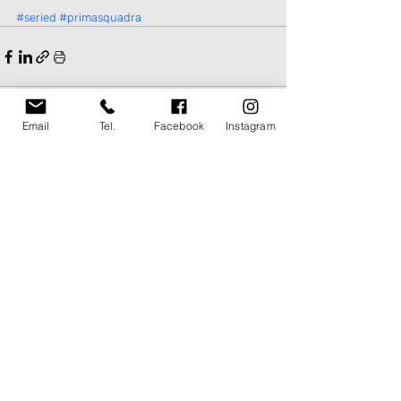
#seried
#primasquadra
Email
Tel.
Facebook
Instagram
Post recenti
Mostra tutti