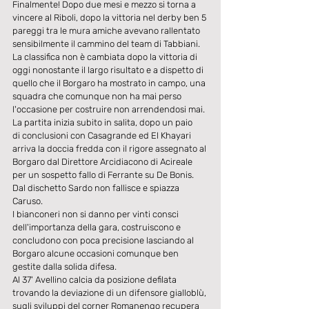
Finalmente! Dopo due mesi e mezzo si torna a 
vincere al Riboli, dopo la vittoria nel derby ben 5 
pareggi tra le mura amiche avevano rallentato 
sensibilmente il cammino del team di Tabbiani.
La classifica non è cambiata dopo la vittoria di 
oggi nonostante il largo risultato e a dispetto di 
quello che il Borgaro ha mostrato in campo, una 
squadra che comunque non ha mai perso 
l'occasione per costruire non arrendendosi mai.
La partita inizia subito in salita, dopo un paio 
di conclusioni con Casagrande ed El Khayari 
arriva la doccia fredda con il rigore assegnato al 
Borgaro dal Direttore Arcidiacono di Acireale 
per un sospetto fallo di Ferrante su De Bonis. 
Dal dischetto Sardo non fallisce e spiazza 
Caruso.
I bianconeri non si danno per vinti consci 
dell'importanza della gara, costruiscono e 
concludono con poca precisione lasciando al 
Borgaro alcune occasioni comunque ben 
gestite dalla solida difesa.
Al 37' Avellino calcia da posizione defilata 
trovando la deviazione di un difensore gialloblù, 
sugli sviluppi del corner Romanengo recupera 