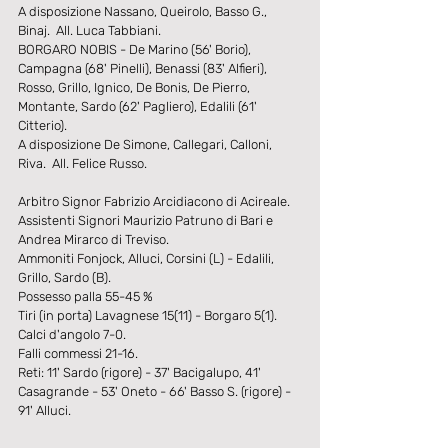
A disposizione Nassano, Queirolo, Basso G., 
Binaj.  All. Luca Tabbiani.
BORGARO NOBIS - De Marino (56' Borio), 
Campagna (68' Pinelli), Benassi (83' Alfieri), 
Rosso, Grillo, Ignico, De Bonis, De Pierro, 
Montante, Sardo (62' Pagliero), Edalili (61' 
Citterio).
A disposizione De Simone, Callegari, Calloni, 
Riva.  All. Felice Russo.
Arbitro Signor Fabrizio Arcidiacono di Acireale.
Assistenti Signori Maurizio Patruno di Bari e 
Andrea Mirarco di Treviso.
Ammoniti Fonjock, Alluci, Corsini (L) - Edalili, 
Grillo, Sardo (B).
Possesso palla 55-45 %
Tiri (in porta) Lavagnese 15(11) - Borgaro 5(1).
Calci d'angolo 7-0.
Falli commessi 21-16.
Reti: 11' Sardo (rigore) - 37' Bacigalupo, 41' 
Casagrande - 53' Oneto - 66' Basso S. (rigore) - 
91' Alluci.