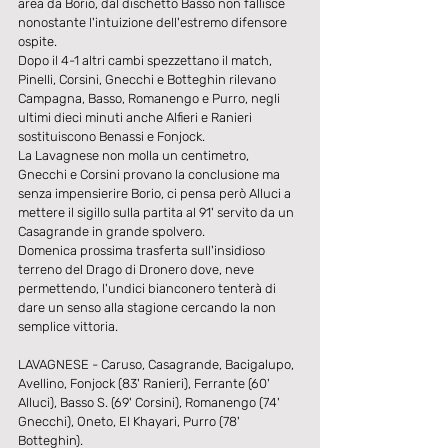
area da Borio, dal dischetto Basso non fallisce 
nonostante l'intuizione dell'estremo difensore 
ospite.
Dopo il 4-1 altri cambi spezzettano il match, 
Pinelli, Corsini, Gnecchi e Botteghin rilevano 
Campagna, Basso, Romanengo e Purro, negli 
ultimi dieci minuti anche Alfieri e Ranieri 
sostituiscono Benassi e Fonjock.
La Lavagnese non molla un centimetro, 
Gnecchi e Corsini provano la conclusione ma 
senza impensierire Borio, ci pensa però Alluci a 
mettere il sigillo sulla partita al 91' servito da un 
Casagrande in grande spolvero.
Domenica prossima trasferta sull'insidioso 
terreno del Drago di Dronero dove, neve 
permettendo, l'undici bianconero tenterà di 
dare un senso alla stagione cercando la non 
semplice vittoria.
LAVAGNESE - Caruso, Casagrande, Bacigalupo, 
Avellino, Fonjock (83' Ranieri), Ferrante (60' 
Alluci), Basso S. (69' Corsini), Romanengo (74' 
Gnecchi), Oneto, El Khayari, Purro (78' 
Botteghin).