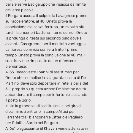
palla e serve Bacigalupo che insacca dal limite 
dell'area piccola.
Il Borgaro accusa il colpo e la Lavagnese preme 
sull'acceleratore, al 40' Oneto prova la 
conclusione ma senza fortuna, un minuto più 
tardi i bianconeri battono il terzo corner, Oneto 
la prolunga di testa sul secondo palo dove si 
avventa Casagrande per il meritato vantaggio.
La ripresa comincia com'era finito il primo 
tempo, Oneto prova la conclusione al 48' ma il 
suo tiro viene rimpallato da un difensore 
piemontese.
Al 53' Basso veste i panni di assist man per 
Oneto che, complice la sciagurata uscita di De 
Martino, deve solo depositare in rete la palla del 
3-1; proprio su questa azione De Martino dovrà 
abbandonare il campo per infortunio lasciando 
il posto a Borio.
Inizia la girandola di sostituzioni e nel giro di 
dieci minuti entrano in campo Alluci per 
Ferrante tra i bianconeri e Citterio e Pagliero 
per Edalili e Sardo nel Borgaro.
Al 66' lo sgusciante El Khayari viene atterrato in 