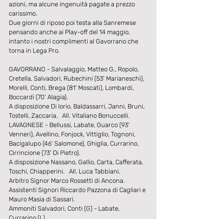
azioni, ma alcune ingenuità pagate a prezzo 
carissimo.
Due giorni di riposo poi testa alla Sanremese 
pensando anche ai Play-off del 14 maggio, 
intanto i nostri complimenti al Gavorrano che 
torna in Lega Pro.
GAVORRANO - Salvalaggio, Matteo G., Ropolo, 
Cretella, Salvadori, Rubechini (53' Marianeschi), 
Morelli, Conti, Brega (81' Moscati), Lombardi, 
Boccardi (70' Alagia).
A disposizione Di Iorio, Baldassarri, Janni, Bruni, 
Tostelli, Zaccaria.   All. Vitaliano Bonuccelli.
LAVAGNESE - Bellussi, Labate, Guarco (93' 
Venneri), Avellino, Fonjock, Vittiglio, Tognoni, 
Bacigalupo (46' Salomone), Ghiglia, Currarino, 
Cirrincione (73' Di Pietro).
A disposizione Nassano, Gallio, Carta, Cafferata, 
Toschi, Chiapperini.   All. Luca Tabbiani.
Arbitro Signor Marco Rossetti di Ancona.
Assistenti Signori Riccardo Pazzona di Cagliari e 
Mauro Masia di Sassari.
Ammoniti Salvadori, Conti (G) - Labate, 
Currarino (L).