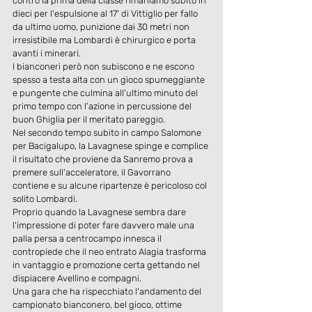
contro la prima della classe rimaniamo subito in 
dieci per l'espulsione al 17' di Vittiglio per fallo 
da ultimo uomo, punizione dai 30 metri non 
irresistibile ma Lombardi è chirurgico e porta 
avanti i minerari.
I bianconeri però non subiscono e ne escono 
spesso a testa alta con un gioco spumeggiante 
e pungente che culmina all'ultimo minuto del 
primo tempo con l'azione in percussione del 
buon Ghiglia per il meritato pareggio.
Nel secondo tempo subito in campo Salomone 
per Bacigalupo, la Lavagnese spinge e complice 
il risultato che proviene da Sanremo prova a 
premere sull'acceleratore, il Gavorrano 
contiene e su alcune ripartenze è pericoloso col 
solito Lombardi.
Proprio quando la Lavagnese sembra dare 
l'impressione di poter fare davvero male una 
palla persa a centrocampo innesca il 
contropiede che il neo entrato Alagia trasforma 
in vantaggio e promozione certa gettando nel 
dispiacere Avellino e compagni.
Una gara che ha rispecchiato l'andamento del 
campionato bianconero, bel gioco, ottime 