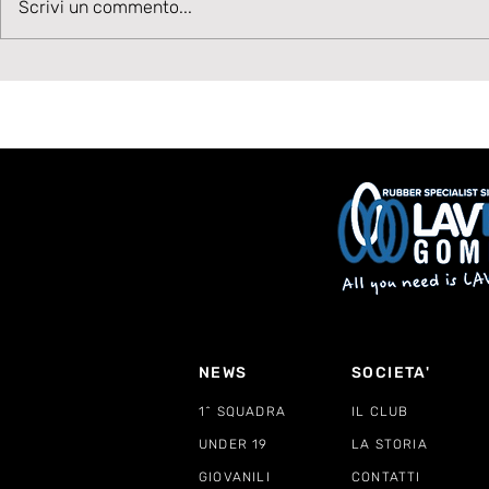
Velocità, Potenza, Gol,
La Lavagn
Scrivi un commento...
Benvenuto Moise Drebli
sul talent
Cannizzar
NEWS
SOCIETA'
1^ SQUADRA
IL CLUB
UNDER 19
LA STORIA
GIOVANILI
CONTATTI