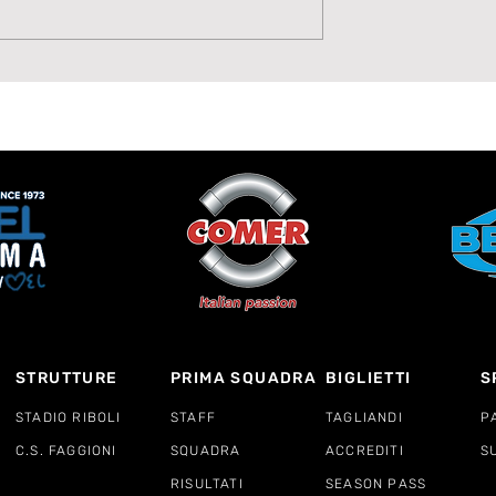
ese 1919 punta
⚫⚪ Benvenuta Aurora
o di Annamaria
Volpone: qualità, corsa 
o
talento per il
centrocampo della
Lavagnese Women
STRUTTURE
PRIMA SQUADRA
BIGLIETTI
S
STADIO RIBOLI
STAFF
TAGLIANDI
P
C.S. FAGGIONI
SQUADRA
ACCREDITI
S
RISULTATI
SEASON PASS