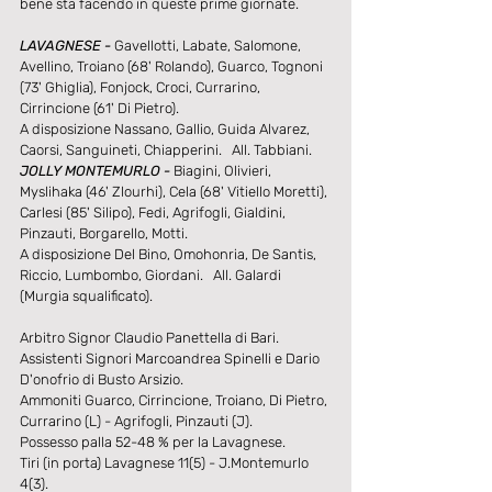
bene sta facendo in queste prime giornate.
LAVAGNESE - 
Gavellotti, Labate, Salomone, 
Avellino, Troiano (68' Rolando), Guarco, Tognoni 
(73' Ghiglia), Fonjock, Croci, Currarino, 
Cirrincione (61' Di Pietro).
A disposizione Nassano, Gallio, Guida Alvarez, 
Caorsi, Sanguineti, Chiapperini.   All. Tabbiani.
JOLLY MONTEMURLO -
 Biagini, Olivieri, 
Myslihaka (46' Zlourhi), Cela (68' Vitiello Moretti), 
Carlesi (85' Silipo), Fedi, Agrifogli, Gialdini, 
Pinzauti, Borgarello, Motti.
A disposizione Del Bino, Omohonria, De Santis, 
Riccio, Lumbombo, Giordani.   All. Galardi 
(Murgia squalificato).
Arbitro Signor Claudio Panettella di Bari.
Assistenti Signori Marcoandrea Spinelli e Dario 
D'onofrio di Busto Arsizio.
Ammoniti Guarco, Cirrincione, Troiano, Di Pietro, 
Currarino (L) - Agrifogli, Pinzauti (J).
Possesso palla 52-48 % per la Lavagnese.
Tiri (in porta) Lavagnese 11(5) - J.Montemurlo 
4(3).