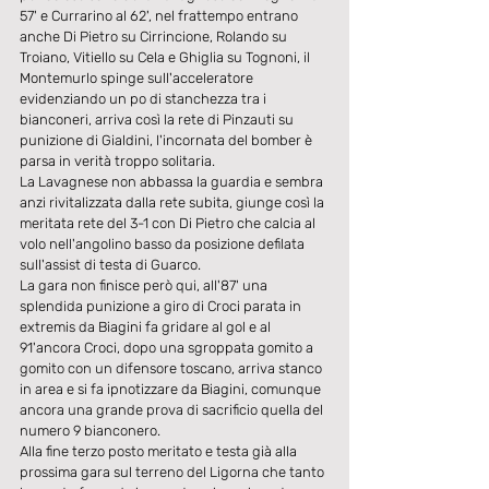
57' e Currarino al 62', nel frattempo entrano 
anche Di Pietro su Cirrincione, Rolando su 
Troiano, Vitiello su Cela e Ghiglia su Tognoni, il 
Montemurlo spinge sull'acceleratore 
evidenziando un po di stanchezza tra i 
bianconeri, arriva così la rete di Pinzauti su 
punizione di Gialdini, l'incornata del bomber è 
parsa in verità troppo solitaria.
La Lavagnese non abbassa la guardia e sembra 
anzi rivitalizzata dalla rete subita, giunge così la 
meritata rete del 3-1 con Di Pietro che calcia al 
volo nell'angolino basso da posizione defilata 
sull'assist di testa di Guarco.
La gara non finisce però qui, all'87' una 
splendida punizione a giro di Croci parata in 
extremis da Biagini fa gridare al gol e al 
91'ancora Croci, dopo una sgroppata gomito a 
gomito con un difensore toscano, arriva stanco 
in area e si fa ipnotizzare da Biagini, comunque 
ancora una grande prova di sacrificio quella del 
numero 9 bianconero.
Alla fine terzo posto meritato e testa già alla 
prossima gara sul terreno del Ligorna che tanto 