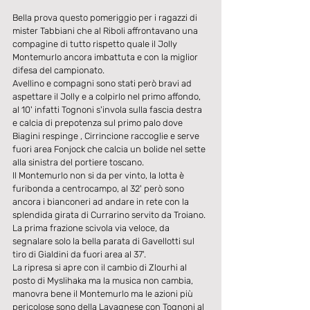
Bella prova questo pomeriggio per i ragazzi di 
mister Tabbiani che al Riboli affrontavano una 
compagine di tutto rispetto quale il Jolly 
Montemurlo ancora imbattuta e con la miglior 
difesa del campionato.
Avellino e compagni sono stati però bravi ad 
aspettare il Jolly e a colpirlo nel primo affondo, 
al 10' infatti Tognoni s'invola sulla fascia destra 
e calcia di prepotenza sul primo palo dove 
Biagini respinge , Cirrincione raccoglie e serve 
fuori area Fonjock che calcia un bolide nel sette 
alla sinistra del portiere toscano.
Il Montemurlo non si da per vinto, la lotta è 
furibonda a centrocampo, al 32' però sono 
ancora i bianconeri ad andare in rete con la 
splendida girata di Currarino servito da Troiano.
La prima frazione scivola via veloce, da 
segnalare solo la bella parata di Gavellotti sul 
tiro di Gialdini da fuori area al 37'.
La ripresa si apre con il cambio di Zlourhi al 
posto di Myslihaka ma la musica non cambia, 
manovra bene il Montemurlo ma le azioni più 
pericolose sono della Lavagnese con Tognoni al 