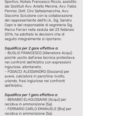
Sportivo, Notaio Francesco Riccio, assistito 
dai Sostituti Avv. Aniello Merone, Avv. Fabio 
Pennisi, Dott. Ciro Saltalamacchia, Avv. 
Giacomo Scicolone con la collaborazione 
del rappresentante dell'A.I.A., Sig. Sandro 
Capri e del responsabile di segreteria Sig. 
Marco Ferrari nella seduta del 23 febbraio 
2016, ha adottato le decisioni che di 
seguito integralmente si riportano: 
Squalifica per 2 gare effettive a:
- BUGLIO FRANCESCO (Allenatore Acqui) 
poichè uscito dall'area tecnica protestava 
nei confronti dell'Arbitro con espressioni 
ingiuriose, allontanato. 
- FOGACCI ALESSANDRO (Gozzano) per 
avere, calciatore in panchina rivolto, 
urlando, frasi ingiuriose nei confronti 
dell'Arbitro. 
Squalifica per 1 gara effettiva a:
- BENABID ELHOUSSAINE (Acqui) per 
recidiva in ammonizione (5a). 
- FERRARIO CARLO EMANUELE (Bra) per 
recidiva in ammonizione (5a). 