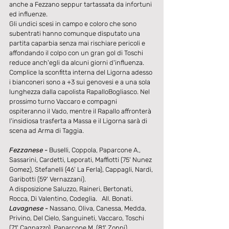
anche a Fezzano seppur tartassata da infortuni 
ed influenze. 
Gli undici scesi in campo e coloro che sono 
subentrati hanno comunque disputato una 
partita caparbia senza mai rischiare pericoli e 
affondando il colpo con un gran gol di Toschi 
reduce anch'egli da alcuni giorni d'influenza. 
Complice la sconfitta interna del Ligorna adesso 
i bianconeri sono a +3 sui genovesi e a una sola 
lunghezza dalla capolista RapalloBogliasco. Nel 
prossimo turno Vaccaro e compagni 
ospiteranno il Vado, mentre il Rapallo affronterà 
l'insidiosa trasferta a Massa e il Ligorna sarà di 
scena ad Arma di Taggia. 
Fezzanese - 
Buselli, Coppola, Paparcone A., 
Sassarini, Cardetti, Leporati, Maffiotti (75' Nunez 
Gomez), Stefanelli (46' La Ferla), Cappagli, Nardi, 
Garibotti (59' Vernazzani). 
A disposizione Saluzzo, Raineri, Bertonati, 
Rocca, Di Valentino, Codeglia.   All. Bonati. 
Lavagnese -
 Nassano, Oliva, Canessa, Medda, 
Privino, Del Cielo, Sanguineti, Vaccaro, Toschi 
(71' Cagnazzo), Paparcone M. (81' Zoppi), 