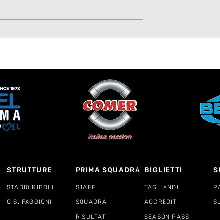
Potenza, Gol,
La Lavagnese 1919 punt
 Moise Drebli
sul talento di Annamari
Cannizzaro
STRUTTURE
PRIMA SQUADRA
BIGLIETTI
S
STADIO RIBOLI
STAFF
TAGLIANDI
P
C.S. FAGGIONI
SQUADRA
ACCREDITI
S
RISULTATI
SEASON PASS