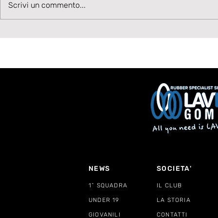
Talento in accelerazione:
Velocità, 
Scrivi un commento...
Cesare Ivani rafforza la
Benvenuto
corsia sinistra bianconera
NEWS
SOCIETA'
1^ SQUADRA
IL CLUB
UNDER 19
LA STORIA
GIOVANILI
CONTATTI