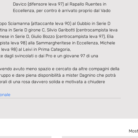
Davico (difensore leva 97) al Rapallo Ruentes in 
Eccellenza, per contro è arrivato proprio dal Vado 
Jacopo Sciamanna (attaccante leva 90) al Gubbio in Serie D 
tina in Serie D girone C, Silvio Garibotti (centrocampista leva 
ese in Serie D, Giulio Bozzo (centrocampista leva 97), Elia 
pista leva 98) alla Sammargheritese in Eccellenza, Michele 
leva 98) al Leivi in Prima Categoria,  
 dagli svincolati o dai Pro e un giovane 97 di una 
 avendo avuto meno spazio e cercato da altre compagini della 
gruppo e dare piena disponibilità a mister Dagnino che potrà 
orali di una rosa davvero solida e motivata a chiudere 
ionale
Most