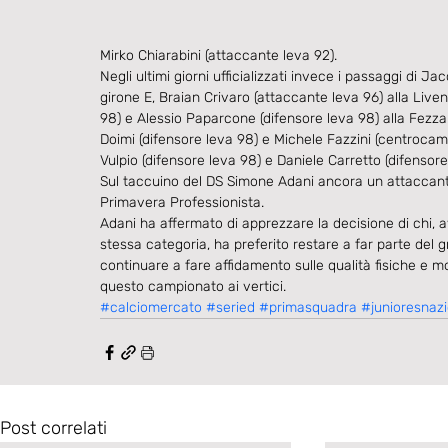
Mirko Chiarabini (attaccante leva 92). 
Negli ultimi giorni ufficializzati invece i passaggi di 
girone E, Braian Crivaro (attaccante leva 96) alla Liven
98) e Alessio Paparcone (difensore leva 98) alla Fezzan
Doimi (difensore leva 98) e Michele Fazzini (centrocam
Vulpio (difensore leva 98) e Daniele Carretto (difensore 
Sul taccuino del DS Simone Adani ancora un attaccante
Primavera Professionista. 
Adani ha affermato di apprezzare la decisione di chi,
stessa categoria, ha preferito restare a far parte del 
continuare a fare affidamento sulle qualità fisiche e m
questo campionato ai vertici.
#calciomercato
#seried
#primasquadra
#junioresnaz
Post correlati