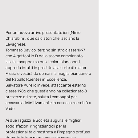
Per un nuovo arrivo presentato ieri (Mirko 
Chiarabini), due calciatori che lasciano la 
Lavagnese. 
Tommaso Davico, terzino sinistro classe 1997 
con 4 gettoni in D nello scorso campionato, 
lascia Lavagna ma non i colori bianconeri, 
approda infatti in prestito alla corte di mister 
Fresia e vestirà da domani la maglia bianconera 
del Rapallo Ruentes in Eccellenza. 
Salvatore Aurelio invece, attaccante esterno 
classe 1986 che quest'anno ha collezionato 8 
presenze e 1 rete, saluta i compagni per 
accasarsi definitivamente in casacca rossoblù a 
Vado. 
Ai due ragazzi la Società augura le migliori 
soddisfazioni ringraziandoli per la 
professionalità dimostrata e l'impegno profuso 
durante la loro permanenza in casacca 