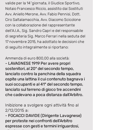
valide per la 14^giornata, il Giudice Sportivo, 
Notaio Francesco Riccio, assistito dai Sostituti 
Avv. Aniello Merone, Avv. Fabio Pennisi, Dott. 
Ciro Saltalamacchia, Avv. Giacomo Scicolone 
con la collaborazione del rappresentante 
dell'A.I.A., Sig. Sandro Capri e del responsabile 
di segreteria Sig. Marco Ferrari nella seduta del 
17 novembre 2015, ha adottato le decisioni che 
di seguito integralmente si riportano: 
Ammenda di euro 800,00 alla società: 
- LAVAGNESE 1919 Per avere propri 
sostenitori, al 20º del secondo tempo, 
lanciato contro la panchina della squadra 
ospite una lattina il cui contenuto bagnava i 
suoi occupanti e al 41º del secondo tempo, 
lanciato sul terreno di gioco tre accendini 
che cadevano a poca distanza dall'Arbitro.
Inibizione a svolgere ogni attività fino al 
2/12/2015 a: 
- FOCACCI DAVIDE (Dirigente Lavagnese) 
per proteste nei confronti dell'Arbitro 
espresse con gesti e termini irriguardosi, 