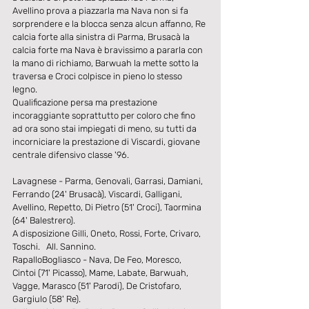
Avellino prova a piazzarla ma Nava non si fa 
sorprendere e la blocca senza alcun affanno, Re 
calcia forte alla sinistra di Parma, Brusacà la 
calcia forte ma Nava è bravissimo a pararla con 
la mano di richiamo, Barwuah la mette sotto la 
traversa e Croci colpisce in pieno lo stesso 
legno. 
Qualificazione persa ma prestazione 
incoraggiante soprattutto per coloro che fino 
ad ora sono stai impiegati di meno, su tutti da 
incorniciare la prestazione di Viscardi, giovane 
centrale difensivo classe '96. 
Lavagnese - Parma, Genovali, Garrasi, Damiani, 
Ferrando (24' Brusacà), Viscardi, Galligani, 
Avellino, Repetto, Di Pietro (51' Croci), Taormina 
(64' Balestrero). 
A disposizione Gilli, Oneto, Rossi, Forte, Crivaro, 
Toschi.   All. Sannino. 
RapalloBogliasco - Nava, De Feo, Moresco, 
Cintoi (71' Picasso), Mame, Labate, Barwuah, 
Vagge, Marasco (51' Parodi), De Cristofaro, 
Gargiulo (58' Re). 