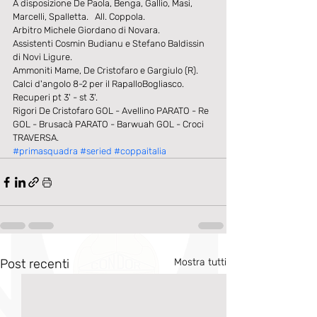
A disposizione De Paola, Benga, Gallio, Masi, 
Marcelli, Spalletta.   All. Coppola. 
Arbitro Michele Giordano di Novara. 
Assistenti Cosmin Budianu e Stefano Baldissin 
di Novi Ligure. 
Ammoniti Mame, De Cristofaro e Gargiulo (R). 
Calci d'angolo 8-2 per il RapalloBogliasco. 
Recuperi pt 3' - st 3'. 
Rigori De Cristofaro GOL - Avellino PARATO - Re 
GOL - Brusacà PARATO - Barwuah GOL - Croci 
TRAVERSA.
#primasquadra
#seried
#coppaitalia
Post recenti
Mostra tutti