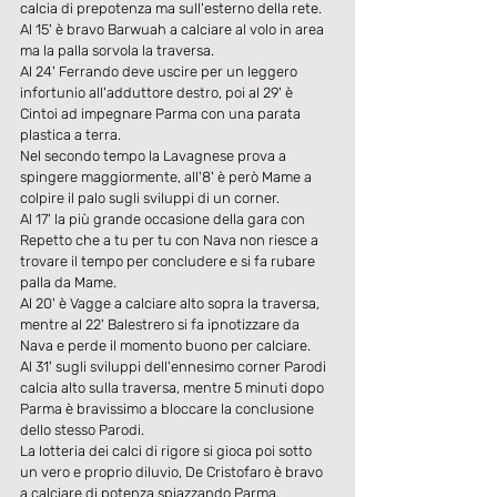
calcia di prepotenza ma sull'esterno della rete. 
Al 15' è bravo Barwuah a calciare al volo in area 
ma la palla sorvola la traversa. 
Al 24' Ferrando deve uscire per un leggero 
infortunio all'adduttore destro, poi al 29' è 
Cintoi ad impegnare Parma con una parata 
plastica a terra. 
Nel secondo tempo la Lavagnese prova a 
spingere maggiormente, all'8' è però Mame a 
colpire il palo sugli sviluppi di un corner. 
Al 17' la più grande occasione della gara con 
Repetto che a tu per tu con Nava non riesce a 
trovare il tempo per concludere e si fa rubare 
palla da Mame. 
Al 20' è Vagge a calciare alto sopra la traversa, 
mentre al 22' Balestrero si fa ipnotizzare da 
Nava e perde il momento buono per calciare. 
Al 31' sugli sviluppi dell'ennesimo corner Parodi 
calcia alto sulla traversa, mentre 5 minuti dopo 
Parma è bravissimo a bloccare la conclusione 
dello stesso Parodi. 
La lotteria dei calci di rigore si gioca poi sotto 
un vero e proprio diluvio, De Cristofaro è bravo 
a calciare di potenza spiazzando Parma, 