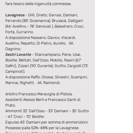
fare tesoro delle ingenuità commesse. 
Lavagnese
 - Gilli, Oneto, Garrasi, Damiani, 
Ferrando (85' Sciamanna), Brusacà, Galligani 
(46' Avellino - 78' Genovali ), Balestrero, Croci, 
Forte, Currarino. 
A disposizione Nassano, Davico, Viscardi, 
Avellino, Repetto, Di Pietro, Aurelio.   All. 
Dagnino. 
Sestri Levante
 - Stancampiano, Pane, Usai, 
Boisfer, Bettati, Dall'Osso, Mobilio, Rasini (67' 
Safini), Zizzari (90' Durante), Guitto, Cargiolli (73' 
Campinoti). 
A disposizione Raffo, Olcese, Silvestri, Scampini, 
Marinai, Righetti.   All. Raimondi. 
Arbitro Francesco Meraviglia di Pistoia. 
Assistenti Alessio Berti e Francesco Santi di 
Prato. 
Ammoniti 32' Dall'Osso - 33' Damiani - 35' Guitto 
- 61' Croci - 70' Boisfer. 
Espulso 45' Damiani per somma di ammonizioni. 
Possesso palla 52%-48% per la Lavagnese. 