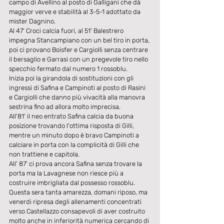
campo di Avellino al posto di Galligani che dà 
maggior verve e stabilità al 3-5-1 adottato da 
mister Dagnino. 
Al 47' Croci calcia fuori, al 51' Balestrero 
impegna Stancampiano con un bel tiro in porta, 
poi ci provano Boisfer e Cargiolli senza centrare 
il bersaglio e Garrasi con un pregevole tiro nello 
specchio fermato dal numero 1 rossoblu. 
Inizia poi la girandola di sostituzioni con gli 
ingressi di Safina e Campinoti al posto di Rasini 
e Cargiolli che danno più vivacità alla manovra 
sestrina fino ad allora molto imprecisa. 
All'81' il neo entrato Safina calcia da buona 
posizione trovando l'ottima risposta di Gilli, 
mentre un minuto dopo è bravo Campinoti a 
calciare in porta con la complicità di Gilli che 
non trattiene e capitola. 
All' 87' ci prova ancora Safina senza trovare la 
porta ma la Lavagnese non riesce più a 
costruire imbrigliata dal possesso rossoblu. 
Questa sera tanta amarezza, domani riposo, ma 
venerdi ripresa degli allenamenti concentrati 
verso Castellazzo consapevoli di aver costruito 
molto anche in inferiorità numerica cercando di 