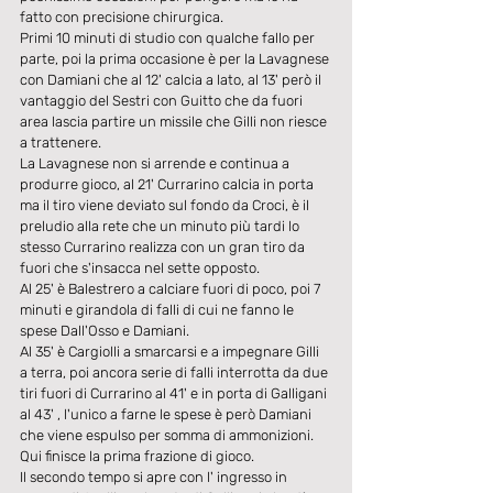
fatto con precisione chirurgica. 
Primi 10 minuti di studio con qualche fallo per 
parte, poi la prima occasione è per la Lavagnese 
con Damiani che al 12' calcia a lato, al 13' però il 
vantaggio del Sestri con Guitto che da fuori 
area lascia partire un missile che Gilli non riesce 
a trattenere. 
La Lavagnese non si arrende e continua a 
produrre gioco, al 21' Currarino calcia in porta 
ma il tiro viene deviato sul fondo da Croci, è il 
preludio alla rete che un minuto più tardi lo 
stesso Currarino realizza con un gran tiro da 
fuori che s'insacca nel sette opposto. 
Al 25' è Balestrero a calciare fuori di poco, poi 7 
minuti e girandola di falli di cui ne fanno le 
spese Dall'Osso e Damiani. 
Al 35' è Cargiolli a smarcarsi e a impegnare Gilli 
a terra, poi ancora serie di falli interrotta da due 
tiri fuori di Currarino al 41' e in porta di Galligani 
al 43' , l'unico a farne le spese è però Damiani 
che viene espulso per somma di ammonizioni. 
Qui finisce la prima frazione di gioco. 
Il secondo tempo si apre con l' ingresso in 