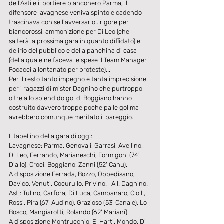
dell'Asti e il portiere bianconero Parma, il 
difensore lavagnese veniva spinto e cadendo 
trascinava con se l'avversario...rigore per i 
biancorossi, ammonizione per Di Leo (che 
salterà la prossima gara in quanto diffidato) e 
delirio del pubblico e della panchina di casa 
(della quale ne faceva le spese il Team Manager 
Focacci allontanato per proteste)... 
Per il resto tanto impegno e tanta imprecisione 
per i ragazzi di mister Dagnino che purtroppo 
oltre allo splendido gol di Boggiano hanno 
costruito davvero troppe poche palle gol ma 
avrebbero comunque meritato il pareggio. 
Il tabellino della gara di oggi: 
Lavagnese: Parma, Genovali, Garrasi, Avellino, 
Di Leo, Ferrando, Marianeschi, Formigoni (74' 
Diallo), Croci, Boggiano, Zanni (52' Canu). 
A disposizione Ferrada, Bozzo, Oppedisano, 
Davico, Venuti, Cocurullo, Privino.   All. Dagnino. 
Asti: Tulino, Carfora, Di Luca, Campanaro, Ciolli, 
Rossi, Pira (67' Audino), Grazioso (53' Canale), Lo 
Bosco, Mangiarotti, Rolando (62' Mariani). 
A disposizione Montrucchio, El Harti, Mondo, Di 