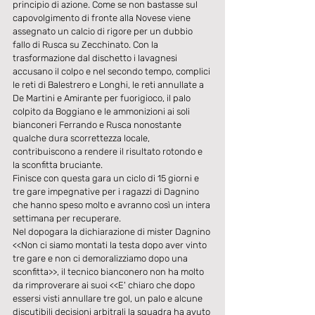
principio di azione. Come se non bastasse sul 
capovolgimento di fronte alla Novese viene 
assegnato un calcio di rigore per un dubbio 
fallo di Rusca su Zecchinato. Con la 
trasformazione dal dischetto i lavagnesi 
accusano il colpo e nel secondo tempo, complici 
le reti di Balestrero e Longhi, le reti annullate a 
De Martini e Amirante per fuorigioco, il palo 
colpito da Boggiano e le ammonizioni ai soli 
bianconeri Ferrando e Rusca nonostante 
qualche dura scorrettezza locale, 
contribuiscono a rendere il risultato rotondo e 
la sconfitta bruciante. 
Finisce con questa gara un ciclo di 15 giorni e 
tre gare impegnative per i ragazzi di Dagnino 
che hanno speso molto e avranno così un intera 
settimana per recuperare. 
Nel dopogara la dichiarazione di mister Dagnino 
<<Non ci siamo montati la testa dopo aver vinto 
tre gare e non ci demoralizziamo dopo una 
sconfitta>>, il tecnico bianconero non ha molto 
da rimproverare ai suoi <<E' chiaro che dopo 
essersi visti annullare tre gol, un palo e alcune 
discutibili decisioni arbitrali la squadra ha avuto 