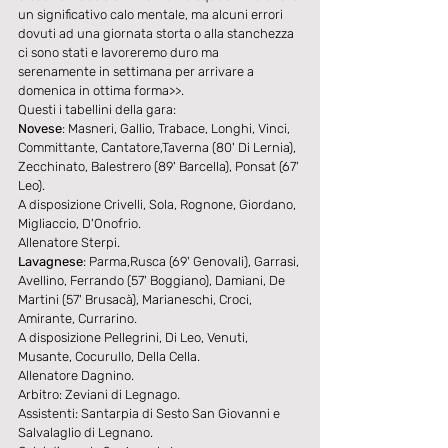
un significativo calo mentale, ma alcuni errori 
dovuti ad una giornata storta o alla stanchezza 
ci sono stati e lavoreremo duro ma 
serenamente in settimana per arrivare a 
domenica in ottima forma>>. 
Questi i tabellini della gara: 
Novese
: Masneri, Gallio, Trabace, Longhi, Vinci, 
Committante, Cantatore,Taverna (80' Di Lernia), 
Zecchinato, Balestrero (89' Barcella), Ponsat (67' 
Leo). 
A disposizione Crivelli, Sola, Rognone, Giordano, 
Migliaccio, D'Onofrio. 
Allenatore Sterpi. 
Lavagnese
: Parma,Rusca (69' Genovali), Garrasi, 
Avellino, Ferrando (57' Boggiano), Damiani, De 
Martini (57' Brusacà), Marianeschi, Croci, 
Amirante, Currarino. 
A disposizione Pellegrini, Di Leo, Venuti, 
Musante, Cocurullo, Della Cella. 
Allenatore Dagnino. 
Arbitro: Zeviani di Legnago. 
Assistenti: Santarpia di Sesto San Giovanni e 
Salvalaglio di Legnano. 