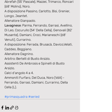
Abrefah (55' Pascale), Mazzei, Trimarco, Roncari 
(68' Molino), Noro. 
A disposizione Passino, Carlotto, Bisi, Grenier, 
Longo, Jeantet. 
Allenatore Gianpaolo. 
Lavagnese
: Parma, Ferrando, Garrasi, Avellino, 
Di Leo, Cocurullo (54' Della Cella), Genovali (82' 
Musante), Damiani, Croci, Marianeschi (68' 
Venuti), Currarino. 
A disposizione: Ferrada, Brusacà, Davico,Velati, 
Caddeo, Boggiano. 
Allenatore Dagnino. 
Arbitro: Bertelli di Busto Arsizio. 
Assistenti De Ambrosis e Spinelli di Busto 
Arsizio. 
Calci d'angolo 4 a 4. 
Ammoniti Furfaro, Del Duca, Noro (VdA) - 
Ferrando, Garrasi, Damiani, Currarino, Della 
Cella (L). 
#primasquadra
#seried