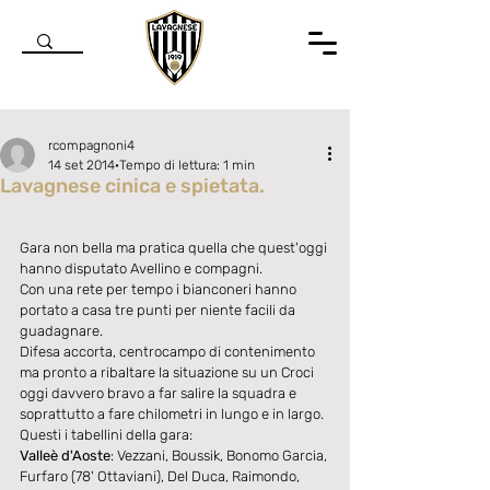
rcompagnoni4
14 set 2014
Tempo di lettura: 1 min
Lavagnese cinica e spietata.
Valutazione NaN stelle su 5.
Gara non bella ma pratica quella che quest'oggi 
hanno disputato Avellino e compagni. 
Con una rete per tempo i bianconeri hanno 
portato a casa tre punti per niente facili da 
guadagnare. 
Difesa accorta, centrocampo di contenimento 
ma pronto a ribaltare la situazione su un Croci 
oggi davvero bravo a far salire la squadra e 
soprattutto a fare chilometri in lungo e in largo. 
Questi i tabellini della gara: 
Valleè d'Aoste
: Vezzani, Boussik, Bonomo Garcia, 
Furfaro (78' Ottaviani), Del Duca, Raimondo, 