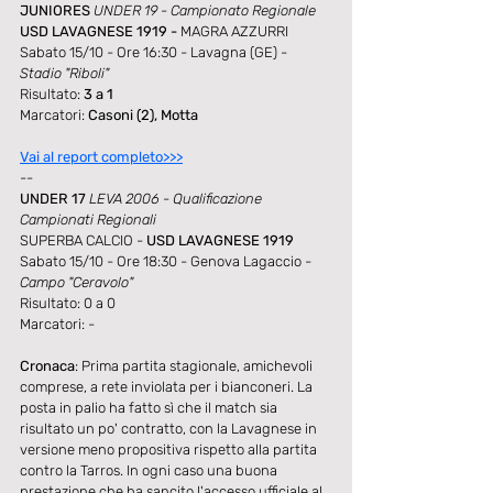
JUNIORES 
UNDER 19 - Campionato Regionale
USD LAVAGNESE 1919 - 
MAGRA AZZURRI  
Sabato 15/10 - Ore 16:30 - Lavagna (GE) - 
Stadio "Riboli"
Risultato: 
3 a 1
Marcatori: 
Casoni (2), Motta
Vai al report completo>>>
--
UNDER 17 
LEVA 2006 - Qualificazione 
Campionati Regionali
SUPERBA CALCIO - 
USD LAVAGNESE 1919
Sabato 15/10 - Ore 18:30 - Genova Lagaccio - 
Campo "Ceravolo"
Risultato: 0 a 0
Marcatori: -
Cronaca
: Prima partita stagionale, amichevoli 
comprese, a rete inviolata per i bianconeri. La 
posta in palio ha fatto sì che il match sia 
risultato un po' contratto, con la Lavagnese in 
versione meno propositiva rispetto alla partita 
contro la Tarros. In ogni caso una buona 
prestazione che ha sancito l'accesso ufficiale al 