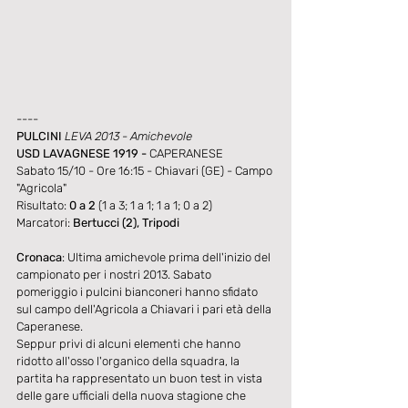
----
PULCINI 
LEVA 2013 - Amichevole
USD LAVAGNESE 1919 - 
CAPERANESE  
Sabato 15/10 - Ore 16:15 - Chiavari (GE) - Campo 
"Agricola"
Risultato: 
0 a 2
 (1 a 3; 1 a 1; 1 a 1; 0 a 2)
Marcatori: 
Bertucci (2), Tripodi
Cronaca
: Ultima amichevole prima dell'inizio del 
campionato per i nostri 2013. Sabato 
pomeriggio i pulcini bianconeri hanno sfidato 
sul campo dell'Agricola a Chiavari i pari età della 
Caperanese.
Seppur privi di alcuni elementi che hanno 
ridotto all'osso l'organico della squadra, la 
partita ha rappresentato un buon test in vista 
delle gare ufficiali della nuova stagione che 