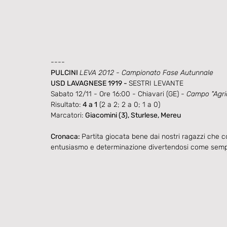
----
PULCINI 
LEVA 2012 - Campionato Fase Autunnale
USD LAVAGNESE 1919 - 
SESTRI LEVANTE
Sabato 12/11 - Ore 16:00 - Chiavari (GE) - 
Campo "Agri
Risultato: 
4 a 1
 (2 a 2; 2 a 0; 1 a 0)
Marcatori: 
Giacomini (3), Sturlese, Mereu
Cronaca: 
Partita giocata bene dai nostri ragazzi che c
entusiasmo e determinazione divertendosi come semp