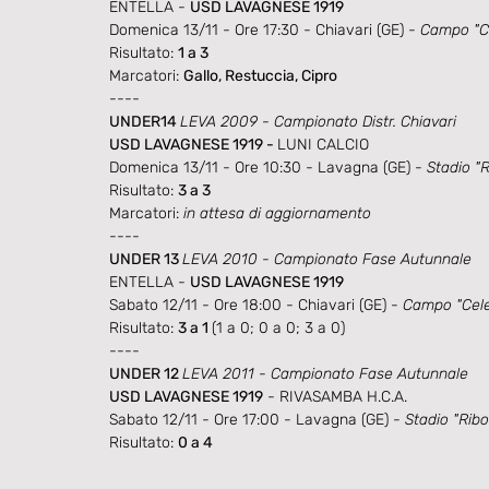
ENTELLA - 
USD LAVAGNESE 1919
Domenica 13/11 - Ore 17:30 - Chiavari (GE) - 
Campo "Ce
Risultato: 
1 a 3
Marcatori: 
Gallo, Restuccia, Cipro
----
UNDER14 
LEVA 2009 - Campionato Distr. Chiavari
USD LAVAGNESE 1919 - 
LUNI CALCIO
Domenica 13/11 - Ore 10:30 - Lavagna (GE) - 
Stadio "R
Risultato: 
3 a 3
Marcatori: 
in attesa di aggiornamento
----
UNDER 13 
LEVA 2010 - Campionato Fase Autunnale
ENTELLA - 
USD LAVAGNESE 1919
Sabato 12/11 - Ore 18:00 - Chiavari (GE) - 
Campo "Cele
Risultato: 
3 a 1 
(1 a 0; 0 a 0; 3 a 0)
----
UNDER 12 
LEVA 2011 - Campionato Fase Autunnale
USD LAVAGNESE 1919
 - RIVASAMBA H.C.A.
Sabato 12/11 - Ore 17:00 - Lavagna (GE) - 
Stadio "Ribol
Risultato: 
0 a 4