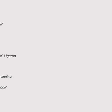
li"
" Ligorna
inciale
boli"