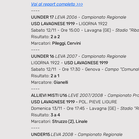
Vai al report completo >>>
----
UUNDER 17
 LEVA 2006 - Campionato Regionale
USD LAVAGNESE 1919 - 
LIGORNA 1922
Sabato 12/11 - Ore 15:00 - Lavagna (GE) - 
Stadio "Ribo
Risultato: 
2 a 2
Marcatori: 
Pileggi, Cervini
----
UUNDER 16
 LEVA 2007 - Campionato Regionale
LIGORNA 1922 - 
USD LAVAGNESE 1919
Sabato 12/11  - Ore 17:30 - Genova - 
Campo "Comunale
Risultato: 
2 a 1
Marcatore: 
Gianelli
----
ALLIEVI MISTI U16
 LEVE 2007/2008 - Campionato Prov
USD LAVAGNESE 1919 - 
POL. PIEVE LIGURE
Domenica 13/11 - Ore 17:45 - Lavagna (GE) - 
Stadio "Ri
Risultato: 
3 a 4
Marcatori: 
Struzzo (2), Linale
----
UNDER15 
LEVA 2008 - Campionato Regionale