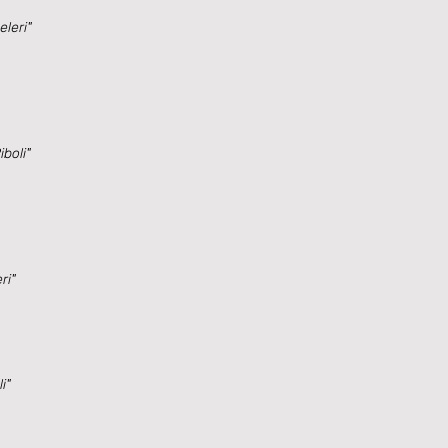
leri"
iboli"
ri"
i"