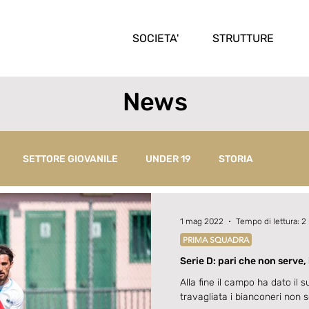
SOCIETA'
STRUTTURE
News
SETTORE GIOVANILE
UNDER 19
STORIA
1 mag 2022
Tempo di lettura: 2
PRIMA SQUADRA
Serie D: pari che non serve,
retrocessione dei bianconer
Alla fine il campo ha dato il
travagliata i bianconeri non so