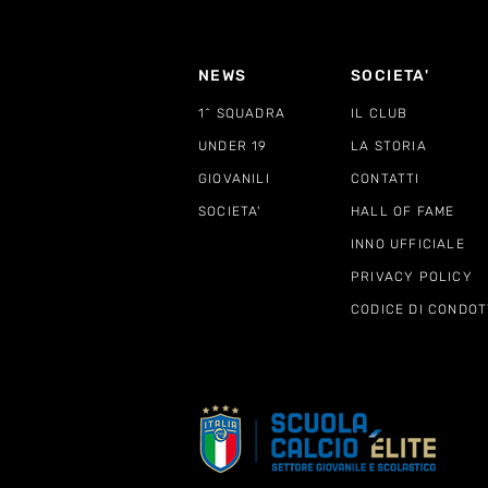
NEWS
SOCIETA'
1^ SQUADRA
IL CLUB
UNDER 19
LA STORIA
GIOVANILI
CONTATTI
SOCIETA'
HALL OF FAME
INNO UFFICIALE
PRIVACY POLICY
CODICE DI CONDOT