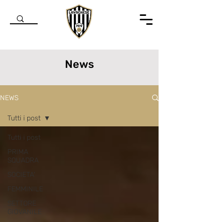
News
NEWS
Tutti i post
Tutti i post
PRIMA
SQUADRA
SOCIETA'
FEMMINILE
SETTORE
GIOVANILE