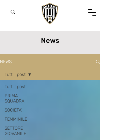
News
NEWS
Tutti i post
Tutti i post
PRIMA
SQUADRA
SOCIETA'
FEMMINILE
SETTORE
GIOVANILE