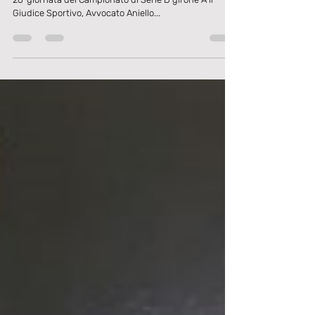
Dopo le gare di domenica 3 Marzo valide per la
26^giornata del Campionato di Serie D girone A il
Giudice Sportivo, Avvocato Aniello...