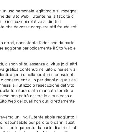
r un uso personale legittimo e si impegna
ne del Sito Web, l’Utente ha la facoltà di
indicazioni relative ai diritti di
tente che dovesse compiere atti fraudolenti
e o errori, nonostante l’adozione da parte
se aggiorna periodicamente il Sito Web e
 disponibilità, assenza di virus (o di altri
a grafica contenuti nel Sito o nei servizi
denti, agenti o collaboratori e consulenti,
li o consequenziali o per danni di qualsiasi
nnessi a, l’utilizzo o l’esecuzione del Sito
zi, alla fornitura o alla mancata fornitura
vagnese non potrà essere in alcun caso e
 Sito Web dei quali non curi direttamente
averso un link, l’Utente abbia raggiunto il
 responsabile per perdite o danni subiti
s. Il collegamento da parte di altri siti al