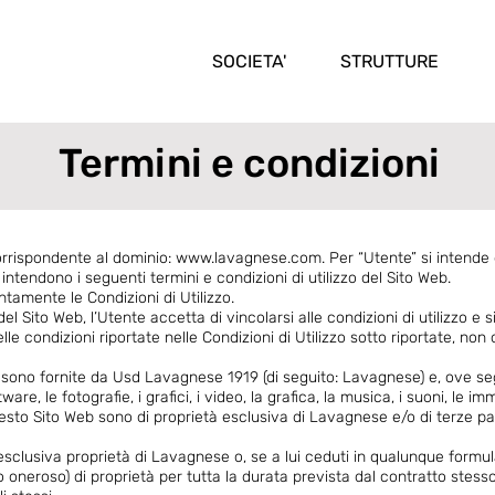
SOCIETA'
STRUTTURE
Termini e condizioni
corrispondente al dominio:
www.lavagnese.com
. Per “Utente” si intende
i intendono i seguenti termini e condizioni di utilizzo del Sito Web.
entamente le Condizioni di Utilizzo.
Sito Web, l’Utente accetta di vincolarsi alle condizioni di utilizzo e 
e condizioni riportate nelle Condizioni di Utilizzo sotto riportate, non 
b sono fornite da Usd Lavagnese 1919 (di seguito: Lavagnese) e, ove seg
ware, le fotografie, i grafici, i video, la grafica, la musica, i suoni, le imma
sto Sito Web sono di proprietà esclusiva di Lavagnese e/o di terze par
i esclusiva proprietà di Lavagnese o, se a lui ceduti in qualunque formul
eroso) di proprietà per tutta la durata prevista dal contratto stesso; e/