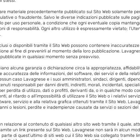
i stessi.
ricare materiale precedentemente pubblicato sul Sito Web solamente pe
culative o fraudolente. Salvo le diverse indicazioni pubblicate sulle pagi
o per uso personale, a condizione che ogni eventuale copia mantenga le 
sioni di responsabilità. Ogni altro utilizzo è espressamente vietato; l’U
.
inclusi o disponibili tramite il Sito Web possono contenere inaccuratezz
one al fine di prevenirli al momento della loro pubblicazione. Lavagne
ni pubblicate in qualsiasi momento senza preavviso.
iano alcuna garanzia o dichiarazione circa la appropriatezza, affidabilità,
curatezza delle informazioni, del software, dei servizi e della relativ
n nessun caso Lavagnese e i suoi amministratori, sindaci, dirigenti, dipen
enuti responsabili per danni diretti, indiretti, morali, incidentali, specia
 per perdita di utilizzo, dati o profitti, derivanti da, o in qualche modo co
i, al ritardo o all’impossibilità di utilizzare il Sito Web o i relativi servi
ftware, servizio e alla relativa grafica ottenuti tramite il Sito Web. La
nni o lesioni, perdite e inadempienze causate da servizi o sezioni del
 relazione al contenuto di qualsiasi altro sito web tramite il quale, attr
ramite un link presente sul Sito Web. Lavagnese non sarà in alcun modo
parte di quest’ultimo di siti web cui il Sito Web sia collegato tramite link