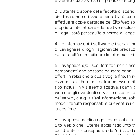
è vietato qualsiasi uso o riproduzione degl
3. L’Utente dispone della facoltà di sca
sin d’ora a non utilizzarlo per attività spe
effettuare copie cartacee del Sito Web sol
proprietà intellettuale e le relative esclu
o illegali sarà perseguito a norma di legge
4. Le informazioni, i software e i servizi 
di Lavagnese di ogni ragionevole precauzi
ha la facoltà di modificare le informazio
5. Lavagnese e/o i suoi fornitori non rilasc
componenti che possono causare danni) e ac
offerti in relazione a qualsivoglia fine. I
ovvero i suoi Fornitori, potranno essere rit
tipo inclusi, in via esemplificativa, i danni
Web o degli eventuali servizi in esso present
dei servizi, o a qualsiasi informazione, so
modo ritenuto responsabile di eventuali da
la gestione.
6. Lavagnese declina ogni responsabilità in
Sito Web o che l’Utente abbia raggiunto t
dall’Utente in conseguenza dell’utilizzo da 