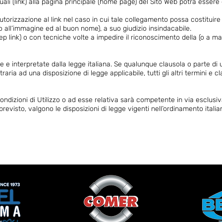
ali (link) alla pagina principale (home page) del Sito Web potrà essere e
l’autorizzazione al link nel caso in cui tale collegamento possa costitu
all’immagine ed al buon nome), a suo giudizio insindacabile.
eep link) o con tecniche volte a impedire il riconoscimento della (o a m
ate e interpretate dalla legge italiana. Se qualunque clausola o parte di 
ria ad una disposizione di legge applicabile, tutti gli altri termini e c
ndizioni di Utilizzo o ad esse relativa sarà competente in via esclusiva 
visto, valgono le disposizioni di legge vigenti nell’ordinamento italia