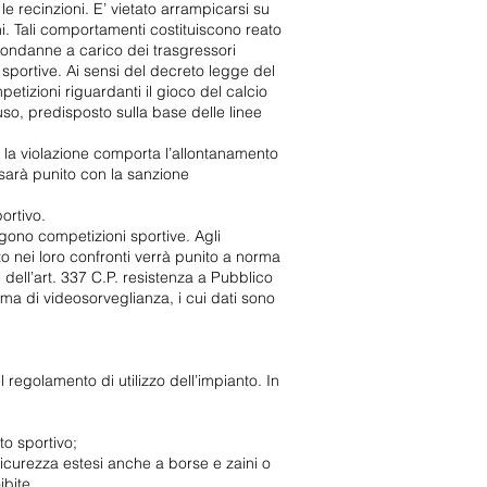
 le recinzioni. E’ vietato arrampicarsi su
ni. Tali comportamenti costituiscono reato
condanne a carico dei trasgressori
sportive. Ai sensi del decreto legge del
tizioni riguardanti il gioco del calcio
so, predisposto sulla base delle linee
i la violazione comporta l’allontanamento
 sarà punito con la sanzione
ortivo.
lgono competizioni sportive. Agli
o nei loro confronti verrà punito a norma
 dell’art. 337 C.P. resistenza a Pubblico
tema di videosorveglianza, i cui dati sono
l regolamento di utilizzo dell’impianto. In
to sportivo;
sicurezza estesi anche a borse e zaini o
ibite.