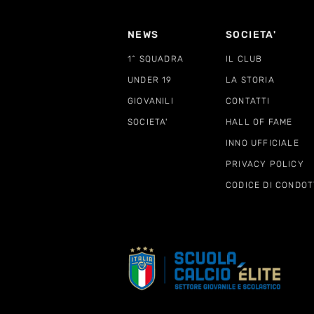
NEWS
SOCIETA'
1^ SQUADRA
IL CLUB
UNDER 19
LA STORIA
GIOVANILI
CONTATTI
SOCIETA'
HALL OF FAME
INNO UFFICIALE
PRIVACY POLICY
CODICE DI CONDOT