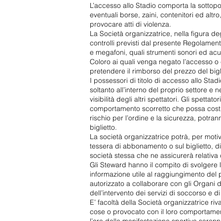
L’accesso allo Stadio comporta la sottopos
eventuali borse, zaini, contenitori ed altro,
provocare atti di violenza.
La Società organizzatrice, nella figura de
controlli previsti dal presente Regolamen
e megafoni, quali strumenti sonori ed acu
Coloro ai quali venga negato l’accesso o 
pretendere il rimborso del prezzo del bigl
I possessori di titolo di accesso allo Sta
soltanto all’interno del proprio settore e n
visibilità degli altri spettatori. Gli spett
comportamento scorretto che possa costi
rischio per l’ordine e la sicurezza, potr
biglietto.
La società organizzatrice potrà, per motiv
tessera di abbonamento o sul biglietto, die
società stessa che ne assicurerà relativ
Gli Steward hanno il compito di svolgere l’
informazione utile al raggiungimento del po
autorizzato a collaborare con gli Organi d
dell’intervento dei servizi di soccorso e d
E’ facoltà della Società organizzatrice riv
cose o provocato con il loro comportament