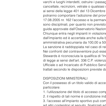
varchi e luoghi interdetti, ostruire i passa
cancellate, recinzioni, vetrate o qualsias
ai sensi della legge 401 del 13 Dicembre
potranno comportare l’adozione del provve
17.08.2005 nr. 162 l’accesso e la permane
sono disciplinati, per quanto non previst
guida approvate dall’Osservatorio Nazionale
Chiunque entra negli impianti in violazion
dall’impianto ed è accertata anche sulla 
amministrativa pecuniaria da 100,00 a 50
La sanzione è raddoppiata nel caso di rei
Nei confronti del contravventore può esser
Stewards è riconosciuta la qualifica di “
di legge ai sensi dell’art. 336 C.P. violen
Ufficiale o ad Incaricato di Pubblico Servi
trattati secondo le disposizioni previste 
DISPOSIZIONI MINISTERIALI
Con il possesso di un titolo valido di acces
particolare:
1. l’utilizzazione del titolo di accesso c
2. il rispetto di tali norme è condizione i
3. l’accesso all’impianto sportivo può com
ad altri contenitori al seguito, finalizzati 