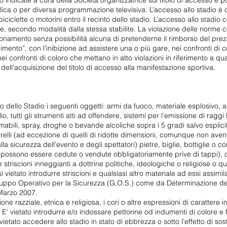
o indicate a cura della Società organizzatrice sul titolo di accesso e 
lica o per diversa programmazione televisiva. L’accesso allo stadio è 
iciclette o motorini entro il recinto dello stadio. L’accesso allo stadi
ice, secondo modalità dalla stessa stabilite. La violazione delle norm
abbonamento senza possibilità alcuna di pretenderne il rimborso del prez
gradimento”, con l’inibizione ad assistere una o più gare, nei confronti di
 confronti di coloro che mettano in atto violazioni in riferimento a qu
ell’acquisizione del titolo di accesso alla manifestazione sportiva.
erno dello Stadio i seguenti oggetti: armi da fuoco, materiale esplosivo, ar
io, tutti gli strumenti atti ad offendere, sistemi per l’emissione di raggi 
mmabili, spray, droghe o bevande alcoliche sopra i 5 gradi salvo espli
relli (ad eccezione di quelli di ridotte dimensioni, comunque non aven
a sicurezza dell’evento e degli spettatori) pietre, biglie, bottiglie o co
ca possono essere cedute o vendute obbligatoriamente prive di tappi), ca
striscioni inneggianti a dottrine politiche, ideologiche o religiose o
sì vietato introdurre striscioni e qualsiasi altro materiale ad essi assim
uppo Operativo per la Sicurezza (G.O.S.) come da Determinazione dell
 Marzo 2007.
one razziale, etnica e religiosa, i cori o altre espressioni di caratter
E’ vietato introdurre e/o indossare pettorine od indumenti di colore e f
’ vietato accedere allo stadio in stato di ebbrezza o sotto l’effetto di so