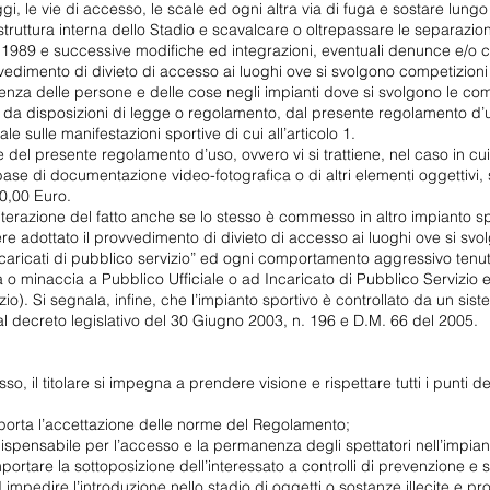
ggi, le vie di accesso, le scale ed ogni altra via di fuga e sostare lungo
i struttura interna dello Stadio e scavalcare o oltrepassare le separazio
 1989 e successive modifiche ed integrazioni, eventuali denunce e/o 
dimento di divieto di accesso ai luoghi ove si svolgono competizioni 
nza delle persone e delle cose negli impianti dove si svolgono le compe
o da disposizioni di legge o regolamento, dal presente regolamento d’u
 sulle manifestazioni sportive di cui all’articolo 1.
e del presente regolamento d’uso, ovvero vi si trattiene, nel caso in cu
base di documentazione video-fotografica o di altri elementi oggettivi,
0,00 Euro.
terazione del fatto anche se lo stesso è commesso in altro impianto sp
e adottato il provvedimento di divieto di accesso ai luoghi ove si svo
Incaricati di pubblico servizio” ed ogni comportamento aggressivo tenut
za o minaccia a Pubblico Ufficiale o ad Incaricato di Pubblico Servizio e
zio). Si segnala, infine, che l’impianto sportivo è controllato da un sis
dal decreto legislativo del 30 Giugno 2003, n. 196 e D.M. 66 del 2005.
so, il titolare si impegna a prendere visione e rispettare tutti i punti de
omporta l’accettazione delle norme del Regolamento;
ndispensabile per l’accesso e la permanenza degli spettatori nell’impian
portare la sottoposizione dell’interessato a controlli di prevenzione e 
ad impedire l’introduzione nello stadio di oggetti o sostanze illecite e pro