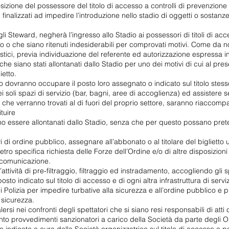
izione del possessore del titolo di accesso a controlli di prevenzione
 finalizzati ad impedire l’introduzione nello stadio di oggetti o sostanze i
gli Steward, negherà l’ingresso allo Stadio ai possessori di titoli di a
to o che siano ritenuti indesiderabili per comprovati motivi. Come da
stici, previa individuazione del referente ed autorizzazione espressa i
che siano stati allontanati dallo Stadio per uno dei motivi di cui al p
ietto.
dio dovranno occupare il posto loro assegnato o indicato sul titolo st
ei soli spazi di servizio (bar, bagni, aree di accoglienza) ed assistere s
atori che verranno trovati al di fuori del proprio settore, saranno riaccom
tuire
anno essere allontanati dallo Stadio, senza che per questo possano pret
i di ordine pubblico, assegnare all’abbonato o al titolare del biglietto 
tro specifica richiesta delle Forze dell’Ordine e/o di altre disposizion
a comunicazione.
attività di pre-filtraggio, filtraggio ed instradamento, accogliendo gli 
sto indicato sul titolo di accesso e di ogni altra infrastruttura di servi
i Polizia per impedire turbative alla sicurezza e all’ordine pubblico e 
i sicurezza.
alersi nei confronti degli spettatori che si siano resi responsabili di a
o provvedimenti sanzionatori a carico della Società da parte degli Or