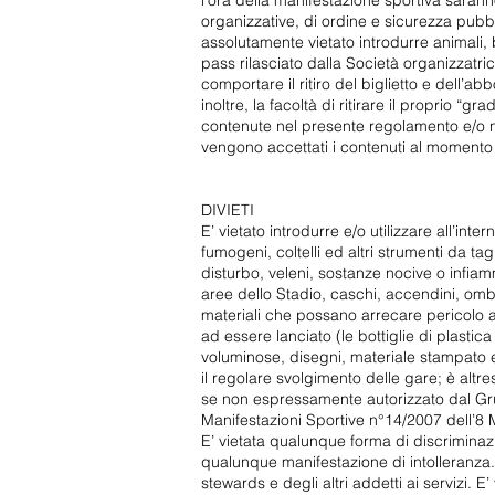
l’ora della manifestazione sportiva sarann
organizzative, di ordine e sicurezza pubb
assolutamente vietato introdurre animali, b
pass rilasciato dalla Società organizzatr
comportare il ritiro del biglietto e dell’
inoltre, la facoltà di ritirare il proprio “
contenute nel presente regolamento e/o nei
vengono accettati i contenuti al momento d
DIVIETI
E’ vietato introdurre e/o utilizzare all’int
fumogeni, coltelli ed altri strumenti da tagl
disturbo, veleni, sostanze nocive o infia
aree dello Stadio, caschi, accendini, omb
materiali che possano arrecare pericolo all
ad essere lanciato (le bottiglie di plasti
voluminose, disegni, materiale stampato e 
il regolare svolgimento delle gare; è altre
se non espressamente autorizzato dal Gr
Manifestazioni Sportive n°14/2007 dell’8
E’ vietata qualunque forma di discriminazi
qualunque manifestazione di intolleranza. 
stewards e degli altri addetti ai servizi. E