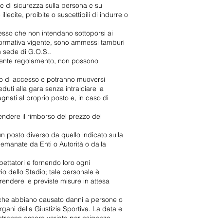
 e di sicurezza sulla persona e su
llecite, proibite o suscettibili di indurre o
ccesso che non intendano sottoporsi ai
 normativa vigente, sono ammessi tamburi
n sede di G.O.S..
resente regolamento, non possono
esso di accesso e potranno muoversi
eduti alla gara senza intralciare la
pagnati al proprio posto e, in caso di
endere il rimborso del prezzo del
un posto diverso da quello indicato sulla
i emanate da Enti o Autorità o dalla
spettatori e fornendo loro ogni
zio dello Stadio; tale personale è
prendere le previste misure in attesa
tti che abbiano causato danni a persone o
gani della Giustizia Sportiva. La data e