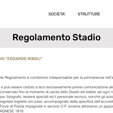
SOCIETA'
STRUTTURE
Regolamento Stadio
IO "EDOARDO RIBOLI"
sente Regolamento è condizione indispensabile per la permanenza nell’a
ale e può essere ceduto a terzi esclusivamente previa comunicazione al
nservato fino al momento di uscita dello Stadio ed esibito ad ogni ric
pa, fotografo, tessere speciali ed il personale tecnico, nonché gli auto
l regolare biglietto e/o pass, accompagnato dalla specifica dell’accredi
 Forze di Polizia impegnate in servizio O.P. avviene attraverso un appo
AVAGNESE 1919.