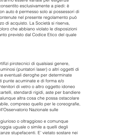
potranno essere variate per esigenze
consentito esclusivamente a piedi: è
o con auto è permesso solo ai possessori di
e contenute nel presente regolamento può
zo di acquisto. La Società si riserva,
 coloro che abbiano violato le disposizioni
anto previsto dal Codice Etico del quale
tifizi pirotecnici di qualsiasi genere,
luminosi (puntatori laser) o altri oggetti di
cite eventuali deroghe per determinate
ti punte acuminate e di forma e/o
ntenitori di vetro o altro oggetto idoneo
rtelli, stendardi rigidi, aste per bandiere
 qualunque altra cosa che possa ostacolare
ilabile, compreso quello per le coreografie,
’Osservatorio Nazionale sulle
e ingiurioso o oltraggioso e comunque
oggia uguale o simile a quelli degli
stanze stupefacenti. E’ vietato sostare nei