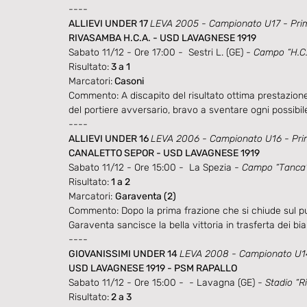
----
ALLIEVI UNDER 17 
LEVA 2005 - Campionato U17 - Pri
RIVASAMBA H.C.A. - USD LAVAGNESE 1919 
Sabato 11/12 - Ore 17:00 -  Sestri L. (GE) - 
Campo “H.C.
Risultato:
 3 a 1
Marcatori:
 Casoni
Commento: A discapito del risultato ottima prestazione
del portiere avversario, bravo a sventare ogni possibi
----
ALLIEVI UNDER 16 
LEVA 2006 - Campionato U16 - Pr
CANALETTO SEPOR - USD LAVAGNESE 1919
Sabato 11/12 - Ore 15:00 -  La Spezia - 
Campo “Tanca
Risultato:
 1 a 2
Marcatori: 
Garaventa (2)
Commento: Dopo la prima frazione che si chiude sul pun
Garaventa sancisce la bella vittoria in trasferta dei bi
----
GIOVANISSIMI UNDER 14 
LEVA 2008 - Campionato U14
USD LAVAGNESE 1919 - PSM RAPALLO
Sabato 11/12 - Ore 15:00 -  - Lavagna (GE) - 
Stadio “Ri
Risultato:
 2 a 3