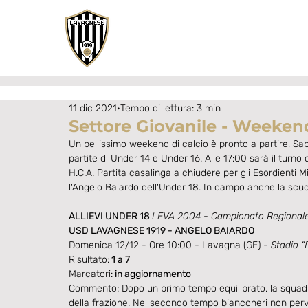
11 dic 2021
Tempo di lettura: 3 min
Settore Giovanile - Weekend
Un bellissimo weekend di calcio è pronto a partire! Sab
partite di Under 14 e Under 16. Alle 17:00 sarà il turn
H.C.A. Partita casalinga a chiudere per gli Esordienti Mi
l'Angelo Baiardo dell'Under 18. In campo anche la scuola
ALLIEVI UNDER 18 
LEVA 2004 - Campionato Regional
USD LAVAGNESE 1919 - ANGELO BAIARDO
Domenica 12/12 - Ore 10:00 - Lavagna (GE) - 
Stadio “R
Risultato:
 1 a 7
Marcatori:
 in aggiornamento
Commento: Dopo un primo tempo equilibrato, la squadra
della frazione. Nel secondo tempo bianconeri non perve