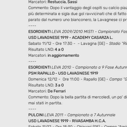
Marcatori: 
Restuccia, Sassi
Commento: Dopo il vantaggio degli ospiti su calcio piaz
più determinata e sigla due gol ravvicinati che di fatto
parato dal numero uno bianconero, la Lavagnese ci pro
----
ESORDIENTI 
LEVA 2009/2010 MISTI - Campionato Fas
USD LAVAGNESE 1919 - ACADEMY CASARZA L.
Sabato 11/12 - Ore 17:30 -  - Lavagna (GE) - 
Stadio “Ri
Risultato LND:
 4 a 0
Marcatori: 
in aggiornamento
----
ESORDIENTI 
LEVA 2010 - Campionato a 9 Fase Autun
PSM RAPALLO - USD LAVAGNESE 1919
Domenica 12/12 -  Ore 11:00 - Rapallo (GE) - 
Campo “Ga
Risultato LND: 
3 a 0
Marcatori: 
De Ferrari
Commento: Dopo la bella partita di mercoledì, un po' d
mai stati in partita.
----
PULCINI 
LEVA 2011 - Campionato a 7 Autunnale
USD LAVAGNESE 1919 - RIVASAMBA H.C.A.
Sabato 11/12 - Ore 15:30 - Chiavari (GE) - 
Campo “Agri