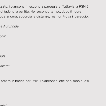
zato, i bianconeri riescono a pareggiare. Tuttavia la PSM è 
 chiudono la partita. Nel secondo tempo, dopo il rigore 
va ancora, accorcia le distanze, ma non trova il pareggio.
e Autunnale
boli”
nale
llotti”
i amaro in bocca per i 2010 bianconeri, che non sono quasi 
cola”