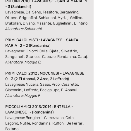
PULCINI 2010 : LAVAGNESE - SANTA MARIA   1 
- 3 (Schianchi)
Lavagnese: Dal Seno, Tessitore, Bergamino, 
Ottone, Grignaffini, Schianchi, Myrtaj, Ghilino, 
Brakollari, Divano, Masante, Guglielmini, D'Intino.
Allenatore: Schianchi.
PRIMI CALCI MISTI : LAVAGNESE - SANTA 
MARIA   2 - 2 (Rondanina)
Lavagnese: Ghiorzi, Cella, Gjataj, Silvestrin, 
Sanguineti, Sturlese, Capozio, Rondanina, Qataj.
Allenatore: Moggia C.
PRIMI CALCI 2012 : MOCONESI - LAVAGNESE   
0 - 3 (2 El Abaoui, 2 Arco, 2 Loffredo)
Lavagnese: Nucera, Sasso, Arco, Casaretto, 
Giacomini, Loffredo, Bacigalupo, El Abaoui.
Allenatore: Moggia F.
PICCOLI AMICI 2013/2014 : ENTELLA - 
LAVAGNESE   - (Rondanina)
Lavagnese: Bongiorni, Camezzana, Cella, 
Lagorio, Nutile, Rondanina, Ruffoni, De Ferrari, 
Boitano.