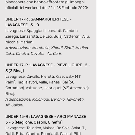
bianconere che hanno affrontato gli impegni 
ufficiali del weekend del 22 e 23 Febbraio 2020:
UNDER 17-R : SAMMARGHERITESE - 
LAVAGNESE   3 - 0
Lavagnese: Spaggiari, Leonardi, Camboni, 
Zerega, Lanzarotti, De Leo, Sulaj, Vatteroni, Aliu, 
Nicchia, Mariani.
A disposizione: Marchello, Xhindi, Siddi, Modica, 
Coku, Cinefra, Devoto.   All. Carli.
UNDER 17-P : LAVAGNESE - PIEVE LIGURE   2 - 
3 (2 Binaj)
Lavagnese: Cavallo, Pierotti, Krasowsky (41' 
Paini), Taglialavori, Valle, Panesi, Sai (60' 
Corradino), Vattuone, Henriquet (62' Amendola), 
Binaj.
A disposizione: Malchiodi, Beronio, Ravanetti.   
All. Calloni.
UNDER 15-R : LAVAGNESE - ARCI PIANAZZE   
3 - 3 (Maglione, Casoni, Cinefra)
Lavagnese: Tallarico, Maissa, De Sole, Solari T., 
Gatti, Erba, Cinefra, Poggianti, Casoni, Pitti, 