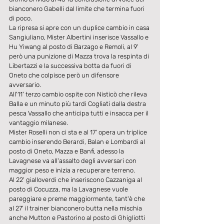
bianconero Gabelli dal limite che termina fuori 
di poco.
La ripresa si apre con un duplice cambio in casa 
Sangiuliano, Mister Albertini inserisce Vassallo e 
Hu Yiwang al posto di Barzago e Remoli, al 9' 
però una punizione di Mazza trova la respinta di 
Libertazzi e la successiva botta da fuori di 
Oneto che colpisce però un difensore 
avversario.
All'11' terzo cambio ospite con Nisticò che rileva 
Balla e un minuto più tardi Cogliati dalla destra 
pesca Vassallo che anticipa tutti e insacca per il 
vantaggio milanese.
Mister Roselli non ci sta e al 17' opera un triplice 
cambio inserendo Berardi, Balan e Lombardi al 
posto di Oneto, Mazza e Banfi, adesso la 
Lavagnese va all'assalto degli avversari con 
maggior peso e inizia a recuperare terreno.
Al 22' gialloverdi che inseriscono Cazzaniga al 
posto di Cocuzza, ma la Lavagnese vuole 
pareggiare e preme maggiormente, tant'è che 
al 27' il trainer bianconero butta nella mischia 
anche Mutton e Pastorino al posto di Ghigliotti 