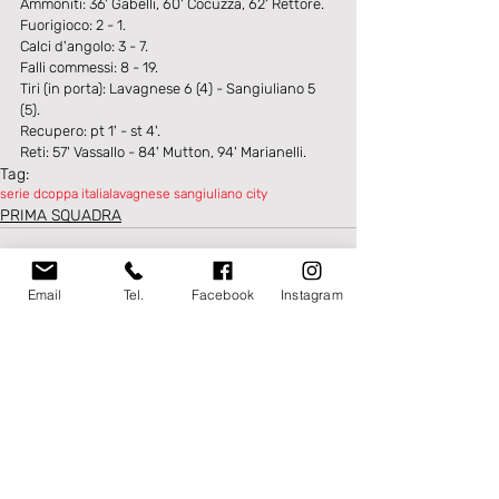
Ammoniti: 36' Gabelli, 60' Cocuzza, 62' Rettore.
Fuorigioco: 2 - 1.
Calci d'angolo: 3 - 7.
Falli commessi: 8 - 19.
Tiri (in porta): Lavagnese 6 (4) - Sangiuliano 5 
(5).
Recupero: pt 1' - st 4'.
Reti: 57' Vassallo - 84' Mutton, 94' Marianelli.
Tag:
serie d
coppa italia
lavagnese sangiuliano city
PRIMA SQUADRA
Email
Tel.
Facebook
Instagram
Post recenti
Mostra tutti