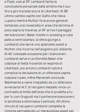
e Pozzi, così al 29' Lombardi tenta la 
conclusione personale dalla sinistra ma il suo 
tiro a giro è preda sicura di Libertazzi. Al 38' 
ultimo cambio ospite con Gatto che rileva 
Lupano mentre Mutton fa le prove generali 
tentando una rovesciata in area che termina di 
poco sopra la traversa, al 39' arriva il pareggio 
dei bianconeri, Balan insiste in pressing e ruba 
palla a centrocampo, la sfera giunge a 
Lombardi che serve uno splendido assist a 
Mutton che incorna nell'angolino più distante.
Al 45' colossale occasione per i bianconeri, 
Lombardi serve in profondità Balan che 
colpisce di testa trovando la respinta di 
Libertazzi, poi ancora Lombardi calcia e 
complice la deviazione di un difensore ospite 
colpisce il palo, infine Marianelli conclude 
flebilmente e viene rimpallato da un difensore 
avversario! Al 2' di recupero Vassallo vince un 
contrasto al limite dell'area che lo proietta a tu 
per tu con Gragnoli ma il portierone bianconero 
lo ipnotizza e disinnesca il pericolo. All'ultimo 
minuto di recupero Lombardi completa la 
rimonta pennellando un meraviglioso assist per 