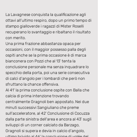
La Lavagnese conquista la qualificazione agli 
ottavi all'ultimo respiro, dopo un primo tempo di 
stampo gialloverde i ragazzi di Mister Roselli 
recuperano lo svantaggio e ribaltano il risultato 
con merito.
Una prima frazione abbastanza opaca per 
occasioni, con il maggior possesso palla degli 
ospiti anche se la prima occasione è di marca 
bianconera con Pozzi che al 13' tenta la 
conclusione personale ma senza inquadrare lo 
specchio della porta, poi una serie consecutiva 
di calci d'angolo per i lombardi che però non 
sfruttano la chance offensiva.
Al 41' la prima conclusione ospite con Balla che 
calcia di prima intenzione trovando 
centralmente Gragnoli ben appostato. Nei due 
minuti successivi Sangiuliano che preme 
sull'acceleratore, al 42' Conclusione di Cocuzza 
dalla parte sinistra dell'area e ancora al 43' sugli 
sviluppi di un corner calciato da Barzago, 
Gragnoli si supera e devia in calcio d'angolo, 
ultimo brivido al 46' la conclusione di volée del 