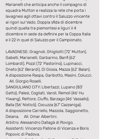
Marianelli che anticipa anche il compagno di 
squadra Mutton e realizza la rete che porta i 
lavagnesi agli ottavi contro il Saluzzo vincente 
ai rigori sul Vado. Doppia sfida di dicembre 
quindi quella tra piemontesi e liguri il 4 
dicembre in sede da definire per la Coppa Italia 
e il 22 in quel di Saluzzo per il Campionato.
LAVAGNESE: Gragnoli, Ghigliotti (72' Mutton), 
Gabelli, Marianelli, Garbarino, Banfi (62' 
Lombardi), Pozzi (72' Pastorino), Lupinacci, 
Oneto (62' Berardi), Di Giosia, Mazza (62' Balan).
A disposizione Raspa, Garibotto, Masini, Colucci. 
    All. Giorgio Roselli.
SANGIULIANO CITY: Libertazzi, Lupano (83' 
Gatto), Palesi, Cogliati, Varoli, Remoli (46' Hu 
Yiwang), Rettore, Ciuffo, Barzago (46' Vassallo), 
Balla (56' Nisticò), Cocuzza (67' Cazzaniga).
A disposizione Carriello, Mazzola, Saggionetto, 
Deiana.     All. Omar Albertini.
Arbitro: Alessandro Dallagà di Rovigo.
Assistenti: Vincenzo Pallone di Vicenza e Boris 
Popovic di Padova.