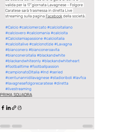
valida per la 17^giornata Lavagnese - Folgore 
Caratese sarà trasmessa in diretta Live 
streaming sulla pagina 
Facebook
 della società.
#Calcio
#calciomercato
#calcioitaliano
#calciovero
#calciomania
#calcioita
#Calciolamiapassione
#calcioitalia
#calcioitalive
#calcionotizie
#Lavagna
#bianconero
#bianconeroavita
#bianconeroitalia
#blackandwhite
#blackandwhiteonly
#blackandwhiteheart
#footballtime
#footballpassion
#campionatoDItalia
#lnd
#seried
#centunannidilavagnese
#stadioriboli
#lavfca
#lavagnesefolgorecaratese
#diretta
#livestreaming
PRIMA SQUADRA