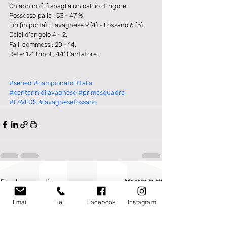
Chiappino (F) sbaglia un calcio di rigore.
Possesso palla : 53 - 47 %
Tiri (in porta) : Lavagnese 9 (4) - Fossano 6 (5).
Calci d'angolo 4 - 2.
Falli commessi: 20 - 14.
Rete: 12' Tripoli, 44' Cantatore.
#seried
#campionatoDItalia
#centannidilavagnese
#primasquadra
#LAVFOS
#lavagnesefossano
Post recenti
Mostra tutti
Email
Tel.
Facebook
Instagram