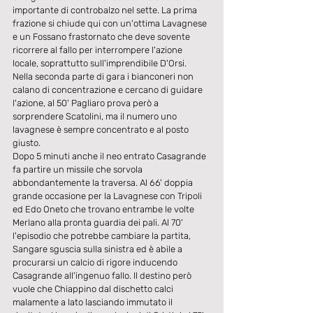
importante di controbalzo nel sette. La prima 
frazione si chiude qui con un'ottima Lavagnese 
e un Fossano frastornato che deve sovente 
ricorrere al fallo per interrompere l'azione 
locale, soprattutto sull'imprendibile D'Orsi.
Nella seconda parte di gara i bianconeri non 
calano di concentrazione e cercano di guidare 
l'azione, al 50' Pagliaro prova però a 
sorprendere Scatolini, ma il numero uno 
lavagnese è sempre concentrato e al posto 
giusto.
Dopo 5 minuti anche il neo entrato Casagrande 
fa partire un missile che sorvola 
abbondantemente la traversa. Al 66' doppia 
grande occasione per la Lavagnese con Tripoli 
ed Edo Oneto che trovano entrambe le volte 
Merlano alla pronta guardia dei pali. Al 70' 
l'episodio che potrebbe cambiare la partita, 
Sangare sguscia sulla sinistra ed è abile a 
procurarsi un calcio di rigore inducendo 
Casagrande all'ingenuo fallo. Il destino però 
vuole che Chiappino dal dischetto calci 
malamente a lato lasciando immutato il 