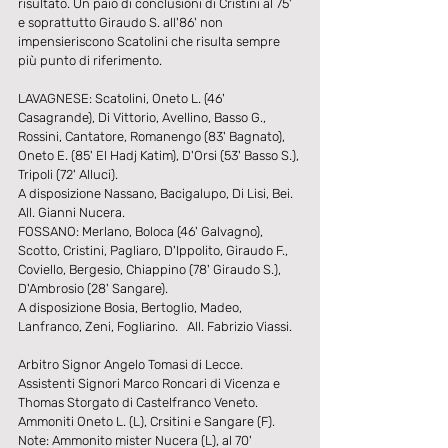
risultato. Un paio di conclusioni di Cristini al 75' 
e soprattutto Giraudo S. all'86' non 
impensieriscono Scatolini che risulta sempre 
più punto di riferimento.
LAVAGNESE: Scatolini, Oneto L. (46' 
Casagrande), Di Vittorio, Avellino, Basso G., 
Rossini, Cantatore, Romanengo (83' Bagnato), 
Oneto E. (85' El Hadj Katim), D'Orsi (53' Basso S.), 
Tripoli (72' Alluci).
A disposizione Nassano, Bacigalupo, Di Lisi, Bei.   
All. Gianni Nucera.
FOSSANO: Merlano, Boloca (46' Galvagno), 
Scotto, Cristini, Pagliaro, D'Ippolito, Giraudo F., 
Coviello, Bergesio, Chiappino (78' Giraudo S.), 
D'Ambrosio (28' Sangare).
A disposizione Bosia, Bertoglio, Madeo, 
Lanfranco, Zeni, Fogliarino.   All. Fabrizio Viassi.
Arbitro Signor Angelo Tomasi di Lecce.
Assistenti Signori Marco Roncari di Vicenza e 
Thomas Storgato di Castelfranco Veneto.
Ammoniti Oneto L. (L), Crsitini e Sangare (F).
Note: Ammonito mister Nucera (L), al 70' 