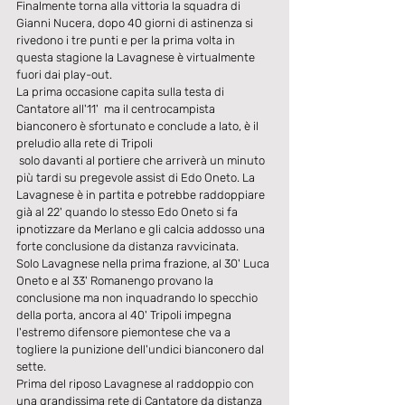
Finalmente torna alla vittoria la squadra di 
Gianni Nucera, dopo 40 giorni di astinenza si 
rivedono i tre punti e per la prima volta in 
questa stagione la Lavagnese è virtualmente 
fuori dai play-out.
La prima occasione capita sulla testa di 
Cantatore all'11'  ma il centrocampista 
bianconero è sfortunato e conclude a lato, è il 
preludio alla rete di Tripoli 
 solo davanti al portiere che arriverà un minuto 
più tardi su pregevole assist di Edo Oneto. La 
Lavagnese è in partita e potrebbe raddoppiare 
già al 22' quando lo stesso Edo Oneto si fa 
ipnotizzare da Merlano e gli calcia addosso una 
forte conclusione da distanza ravvicinata.
Solo Lavagnese nella prima frazione, al 30' Luca 
Oneto e al 33' Romanengo provano la 
conclusione ma non inquadrando lo specchio 
della porta, ancora al 40' Tripoli impegna 
l'estremo difensore piemontese che va a 
togliere la punizione dell'undici bianconero dal 
sette.
Prima del riposo Lavagnese al raddoppio con 
una grandissima rete di Cantatore da distanza 