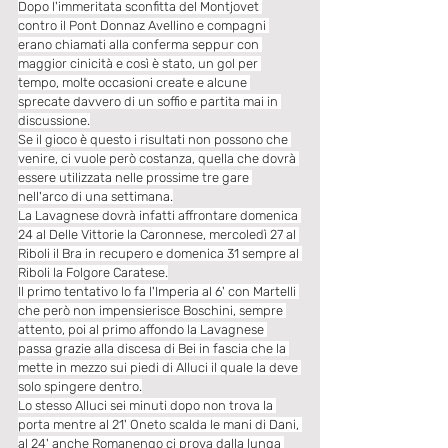
Dopo l'immeritata sconfitta del Montjovet 
contro il Pont Donnaz Avellino e compagni 
erano chiamati alla conferma seppur con 
maggior cinicità e così è stato, un gol per 
tempo, molte occasioni create e alcune 
sprecate davvero di un soffio e partita mai in 
discussione.
Se il gioco è questo i risultati non possono che 
venire, ci vuole però costanza, quella che dovrà 
essere utilizzata nelle prossime tre gare 
nell'arco di una settimana.
La Lavagnese dovrà infatti affrontare domenica 
24 al Delle Vittorie la Caronnese, mercoledì 27 al 
Riboli il Bra in recupero e domenica 31 sempre al 
Riboli la Folgore Caratese.
Il primo tentativo lo fa l'Imperia al 6' con Martelli 
che però non impensierisce Boschini, sempre 
attento, poi al primo affondo la Lavagnese 
passa grazie alla discesa di Bei in fascia che la 
mette in mezzo sui piedi di Alluci il quale la deve 
solo spingere dentro.
Lo stesso Alluci sei minuti dopo non trova la 
porta mentre al 21' Oneto scalda le mani di Dani, 
al 24' anche Romanengo ci prova dalla lunga 