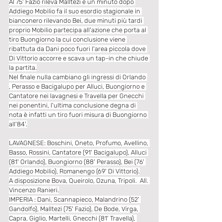
Al 75' Fazio rileva Malltezi e un minuto dopo 
Addiego Mobilio fa il suo esordio stagionale in 
bianconero rilevando Bei, due minuti più tardi 
proprio Mobilio partecipa all'azione che porta al 
tiro Buongiorno la cui conclusione viene 
ribattuta da Dani poco fuori l'area piccola dove 
Di Vittorio accorre e scava un tap-in che chiude 
la partita.
Nel finale nulla cambiano gli ingressi di Orlando 
, Perasso e Bacigalupo per Alluci, Buongiorno e 
Cantatore nei lavagnesi e Travella per Gnecchi 
nei ponentini, l'ultima conclusione degna di 
nota è infatti un tiro fuori misura di Buongiorno 
all'84'.
LAVAGNESE: Boschini, Oneto, Profumo, Avellino, 
Basso, Rossini, Cantatore (91' Bacigalupo), Alluci 
(81' Orlando), Buongiorno (88' Perasso), Bei (76' 
Addiego Mobilio), Romanengo (69' Di Vittorio).
A disposizione Bova, Queirolo, Ozuna, Tripoli.  All. 
Vincenzo Ranieri.
IMPERIA : Dani, Scannapieco, Malandrino (52' 
Gandolfo), Malltezi (75' Fazio), De Bode, Virga, 
Capra, Giglio, Martelli, Gnecchi (81' Travella), 