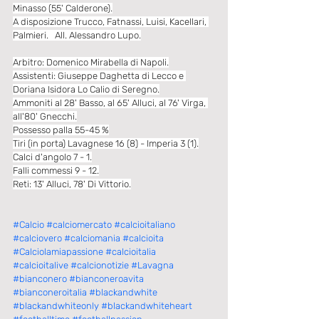
Minasso (55' Calderone).
A disposizione Trucco, Fatnassi, Luisi, Kacellari, 
Palmieri.   All. Alessandro Lupo.
Arbitro: Domenico Mirabella di Napoli.
Assistenti: Giuseppe Daghetta di Lecco e 
Doriana Isidora Lo Calio di Seregno.
Ammoniti al 28' Basso, al 65' Alluci, al 76' Virga, 
all'80' Gnecchi.
Possesso palla 55-45 %
Tiri (in porta) Lavagnese 16 (8) - Imperia 3 (1).
Calci d'angolo 7 - 1.
Falli commessi 9 - 12.
Reti: 13' Alluci, 78' Di Vittorio.
#Calcio
#calciomercato
#calcioitaliano
#calciovero
#calciomania
#calcioita
#Calciolamiapassione
#calcioitalia
#calcioitalive
#calcionotizie
#Lavagna
#bianconero
#bianconeroavita
#bianconeroitalia
#blackandwhite
#blackandwhiteonly
#blackandwhiteheart