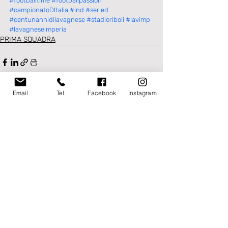
#footballtime
#footballpassion
#campionatoDItalia
#lnd
#seried
#centunannidilavagnese
#stadioriboli
#lavimp
#lavagneseimperia
PRIMA SQUADRA
Email
Tel.
Facebook
Instagram
Post recenti
Mostra tutti