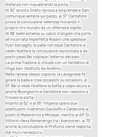
distanza non inquadrando la porta.
Al 30' ancora Oneto riprova a sorprendere Dani 
comunque sempre sul pezzo, al 37' Cantatore 
prova la conclusione velenosa trovando il 
proprio tiro murato da un difensore ospite.
Al 38' bello schema su calcio d'angolo che porta 
all'incornata imperfetta Rossini che spedisce 
fuori bersaglio, la palla non esce Cantatore si 
vede ribattere la conclusione ravvicinata e da 
pochi passi Bei colpisce l'esterno del palo.
La prima frazione si chiude con un tentativo di 
Virga ben ribattuto da Avellino.
Nella ripresa stesso copione, la Lavagnese fa 
girare la palla e crea occasioni su occasioni, al 
51' Bei si vede ribattere la botta a colpo sicuro e 
anche Buongiorno e Cantatore non riescono a 
trovare la porta.
Intanto al 52' e al 55' l'Imperia opera due 
sostituzioni inserendo Gandolfo e Calderone al 
posto di Malandrino e Minasso, mentre al 69' Di 
Vittorio rileva Romanengo tra i bianconeri, al 70' 
anche la conclusione di Profumo viene respinta 
dal muro nerazzurro.