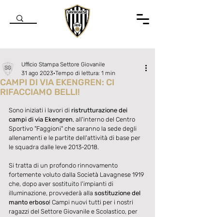
Ufficio Stampa Settore Giovanile
31 ago 2023
Tempo di lettura: 1 min
CAMPI DI VIA EKENGREN: CI
RIFACCIAMO BELLI!
Valutazione NaN stelle su 5.
Sono iniziati i lavori di 
ristrutturazione dei 
campi di via Ekengren
, all'interno del Centro 
Sportivo "Faggioni" che saranno la sede degli 
allenamenti e le partite dell'attività di base per 
le squadra dalle leve 2013-2018.
Si tratta di un profondo rinnovamento 
fortemente voluto dalla Società Lavagnese 1919 
che, dopo aver sostituito l'impianti di 
illuminazione, provvederà alla 
sostituzione del 
manto erboso
! Campi nuovi tutti per i nostri 
ragazzi del Settore Giovanile e Scolastico, per 