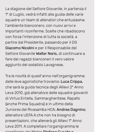
La stagione del Settore Giovanile, in partenza il 
1° di Luglio, vedrà infatti alla guida delle varie 
squadre un team di allenatori che entusiasma 
l'ambiente bianconero, con nuovi arrivi e 
importanti riconferme. Scelte che ribadiscono 
con forza l'intenzione di tutta la società, a 
partire dal Presidente, passando per il DG 
Giacomo Nicolini 
e per il Responsabile del 
Settore Giovanile 
Walter Noris,
 di continuare a 
fare dei ragazzi bianconeri il vero valore 
aggiunto del sodalizio Lavagnese
.
Tra le novità di quest'anno nell'organigramma 
delle leve agonistiche troviamo: 
Luca Crippa,
che sarà la guida tecnica degli Allievi 2° Anno 
Leva 2010, già allenatore delle squadre giovanili 
di Virtus Entella, Sammargheritese, Rapallo 
(anche Prima Squadra) e in ultimo della 
Juniores del Rivasamba HCA; 
Andrea Dagnino
, 
allenatore UEFA A che non ha bisogno di 
presentazioni, che allenerà gli Allievi 1° Anno 
Leva 2011. A completare l'organigramma le 
riconferme dei Mister
 Stefano Cusato e 