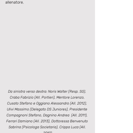
allenatore.
Da sinistra verso destra: Noris Walter (Resp. SG), 
Craba Fabrizio (All. Portieri), Mentore Lorenzo, 
Cusato Stefano e Oggiano Alessandro (All. 2012), 
Ulivi Massimo (Delegato DS Juniores), Presidente 
Compagnoni Stefano, Dagnino Andrea  (All. 2011), 
Ferrari Damiano (All. 2013), Dottoressa Benvenuto 
Sabrina (Psicologa Societaria), Crippa Luca (All. 