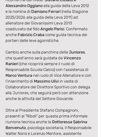
Alessandro Oggiano
 alla guida della Leva 2012 
e la nomina di 
Damiano Ferrari
 (nella Stagione 
2025/2026 alla guida della Leva 2011) ad 
allenatore dei Giovanissimi Leva 2013 
coadiuvato dal fido 
Angelo Parisi
. Confermato 
anche 
Fabrizio Craba 
come guida tecnica dei 
portieri delle leve agonistiche.
Cambio anche sulla panchina della 
Juniores
, 
che quest'anno sarà guidata da 
Vincenzo 
Ranieri
 (che ricoprirà sempre il ruolo di 
Responsabile Scuola Calcio) con l'assistenza di 
Marco Ventura
 nel ruolo di Vice Allenatore e con 
l'inserimento di 
Massimo Ulivi
 in veste di 
Collaboratore del Direttore Sportivo con delega 
alla Juniores, che seguirà però con attenzione 
anche le attività del Settore Giovanile.  
Oltre al Presidente Stefano Compagnoni, 
presenti al "Riboli" per questa prima informale 
riunione tecnica anche la 
Dottoressa Sabrina 
Benvenuto
, psicologa societaria, il Responsabile 
Walter Noris e Lorenzo Mentore, assistente 