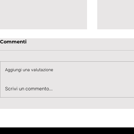
Commenti
Aggiungi una valutazione
Talento in accelerazione:
Velocità, 
Scrivi un commento...
Cesare Ivani rafforza la
Benvenuto
corsia sinistra bianconera