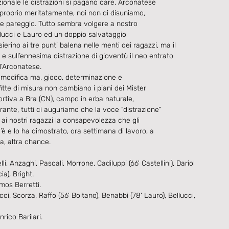
ionale le distrazioni si pagano care, Arconatese
 proprio meritatamente, noi non ci disuniamo,
ale pareggio. Tutto sembra volgere a nostro
lucci e Lauro ed un doppio salvataggio
ierino ai tre punti balena nelle menti dei ragazzi, ma il 
ò e sull’ennesima distrazione di gioventù il neo entrato
ll’Arconatese.
si modifica ma, gioco, determinazione e
te di misura non cambiano i piani dei Mister
portiva a Bra (CN), campo in erba naturale,
ante, tutti ci auguriamo che la voce “distrazione”
 ai nostri ragazzi la consapevolezza che gli
’è e lo ha dimostrato, ora settimana di lavoro, a
na, altra chance.
, Anzaghi, Pascali, Morrone, Cadiluppi (66' Castellini), Dariol 
a), Bright.
Amos Berretti.
, Scorza, Raffo (56' Boitano), Benabbi (78' Lauro), Bellucci, 
nrico Barilari.