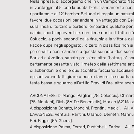
Nella ripresa, ci accorgiamo che in un Campionato Naz
in vantaggio al 5’ con la punta Dioh, francamente non
ripartiamo e al 12’ bomber Bellucci ci regala un natur
favore, due occasioni per andare in vantaggio con Bel
sulla linea di terzino e portiere lombardi e qualche pens
calcio, sport imprevedibile, non tiene conto di tutto ci
Coluccio, a pochi secondi dalla fine, sigla la vittoria de
Facce cupe negli spogliatoi, lo zero in classifica non 
personalità non mancano a questa squadra, due sconfit
Barilari e Avellino, sabato prossimo altra “battaglia” s
certamente pesante visto il meteo della settimana entr
ci abbandoni e che le due sconfitte facciano acquisire
episodi vanno fatti girare a nostro favore, la squadra c
testa bassa e sguardo all’Attilio Bravi di Bra, altra sce
ARCONATESE: Di Mango, Pagliari (78' Coluccio), Chinarelli
(75' Montani), Dioh (86' De Benedictis), Morian (62' Masci
A disposizione Donato, Mondini, Frontini, Medici.   All. 
LAVAGNESE: Ventura, Pantini, Orlando, Demetri, Mannucci
Bei, Biggio (56' Ghersi).
A disposizione Palma, Ferrari, Rustichelli, Farina.   All. E