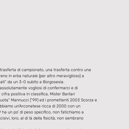
trasferta di campionato, una trasferta contro una
no in erba naturale (per altro meraviglioso) a
nati” da un 3-0 subito a Borgosesia.
, assolutamente vogliosi di confermarci e di
ifra positiva in classifica, Mister Barilari
 quota” Mannucci ("99) ed i promettenti 2003 Scorza e
e abbiamo un’Arconatese ricca di 2000 con un
9 ha un po’ di peso specifico, non fatichiamo a
isivi, loro, al di là della fisicità, non sembrano