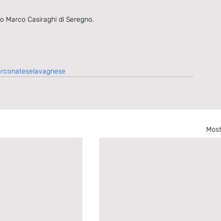
bio Marco Casiraghi di Seregno.
rconateselavagnese
Most