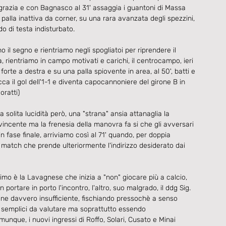
grazia e con Bagnasco al 31' assaggia i guantoni di Massa 
palla inattiva da corner, su una rara avanzata degli spezzini, 
o di testa indisturbato.
o il segno e rientriamo negli spogliatoi per riprendere il 
, rientriamo in campo motivati e carichi, il centrocampo, ieri 
orte a destra e su una palla spiovente in area, al 50', batti e 
cca il gol dell'1-1 e diventa capocannoniere del girone B in 
ratti)
a solita lucidità però, una "strana" ansia attanaglia la 
ncente ma la frenesia della manovra fa si che gli avversari 
 in fase finale, arriviamo così al 71' quando, per doppia 
atch che prende ulteriormente l'indirizzo desiderato dai 
imo è la Lavagnese che inizia a "non" giocare più a calcio, 
 portare in porto l'incontro, l'altro, suo malgrado, il ddg Sig. 
ione davvero insufficiente, fischiando pressochè a senso 
ali semplici da valutare ma soprattutto essendo 
nque, i nuovi ingressi di Roffo, Solari, Cusato e Minai 