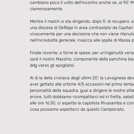
cambiano poco il volto dell'incontro anche se, al 90' Mi
clamorosamente.
Mentre il match si sta dirigendo, dopo 5' di recupero, al 
una discesa di Defilippi in area contrastato da Capita
vivacemente per una decisione che non viene ritenuta c
nell'incredulità generale, insacca alle spalle di Massa pe
Finale rovente, a farne le spese, per un'ingenuità vers
sarà il nostro Mazzino, componente della panchina bia
ddg verso gli spogliatoi.
Al di la della cronaca degli ultimi 20', la Lavagnese 
aver gettato alle ortiche 4/5 occasioni nel primo tempo 
personalità della squadra, guai a dirigere le nostre at
errore, tutti dobbiamo ricompattarci ed in fretta, sabat
alle ore 16.30, ci aspetta la capolista Rivasamba e con
cosa possiamo aspettarci da questo Campionato.