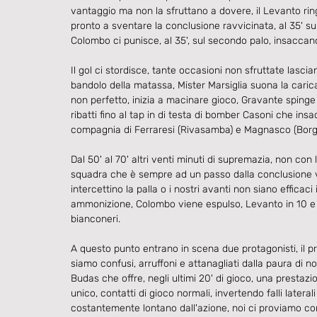
vantaggio ma non la sfruttano a dovere, il Levanto rin
pronto a sventare la conclusione ravvicinata, al 35' su 
Colombo ci punisce, al 35', sul secondo palo, insaccand
Il gol ci stordisce, tante occasioni non sfruttate lascian
bandolo della matassa, Mister Marsiglia suona la carica
non perfetto, inizia a macinare gioco, Gravante spinge f
ribatti fino al tap in di testa di bomber Casoni che insa
compagnia di Ferraresi (Rivasamba) e Magnasco (Borgo
Dal 50' al 70' altri venti minuti di supremazia, non con l
squadra che è sempre ad un passo dalla conclusione vi
intercettino la palla o i nostri avanti non siano efficaci
ammonizione, Colombo viene espulso, Levanto in 10 e m
bianconeri.
A questo punto entrano in scena due protagonisti, il pr
siamo confusi, arruffoni e attanagliati dalla paura di non
Budas che offre, negli ultimi 20' di gioco, una prestaz
unico, contatti di gioco normali, invertendo falli later
costantemente lontano dall'azione, noi ci proviamo comu