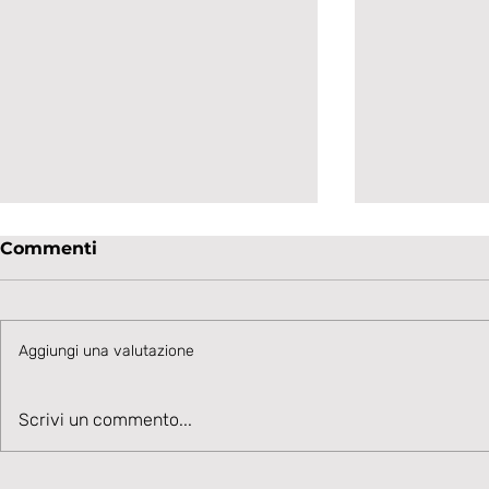
Commenti
Aggiungi una valutazione
UNDER 19 - GOAL FLASH
UNDER 19 
Scrivi un commento...
BASTA AL GOZZANO:
STENDE IL
LAVAGNESE SCONFITTA
SPETTACO