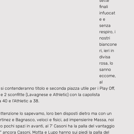
sette 
finali 
infuocat
e e 
senza 
respiro, i 
nostri 
biancone
ri, ieri in 
divisa 
rosa, lo 
sanno 
eccome, 
al 
 si contenderanno titolo e seconda piazza utile per i Play Off, 
 2 sconfitte (Lavagnese e Athletic) con la capolista 
40 e l'Athletic a 38.
ttenzione lo sapevamo, loro ben disposti dietro ma con un 
tinez e Bagnasco, veloci e fisici, ad impensierire Massa, noi 
pochi spazi in avanti, al 7' Casoni ha la palla del vantaggio 
7' ancora Casoni, Motta e Lupo hanno sui piedi la palla del 