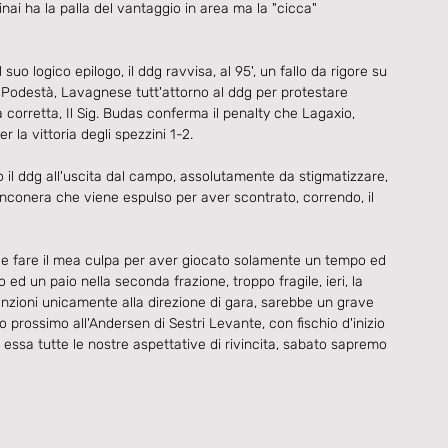
nai ha la palla del vantaggio in area ma la "cicca" 
suo logico epilogo, il ddg ravvisa, al 95', un fallo da rigore su 
n Podestà, Lavagnese tutt'attorno al ddg per protestare 
orretta, Il Sig. Budas conferma il penalty che Lagaxio, 
r la vittoria degli spezzini 1-2.
o il ddg all'uscita dal campo, assolutamente da stigmatizzare, 
nconera che viene espulso per aver scontrato, correndo, il 
deve fare il mea culpa per aver giocato solamente un tempo ed 
ed un paio nella seconda frazione, troppo fragile, ieri, la 
tenzioni unicamente alla direzione di gara, sarebbe un grave 
o prossimo all'Andersen di Sestri Levante, con fischio d'inizio 
 essa tutte le nostre aspettative di rivincita, sabato sapremo 