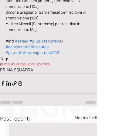
Gianluca Gnecchi (Imperia) per recidiva in 
ammonizione (10a).
Simone Bregliano (Sanremese) per recidiva in 
ammonizione (10a).
Matteo Miccoli (Sanremese) per recidiva in 
ammonizione (5a).
​#lnd 
#seried
#giudicesportivoD
#campionatoDItalia
#aia
#gstrentottesimagiornata2021
Tag:
prima squadra
giudice sportivo
PRIMA SQUADRA
Post recenti
Mostra tutti