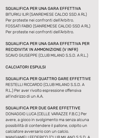
SQUALIFICA PER UNA GARA EFFETTIVA
BITURKU ILIR (SANREMESE CALCIO SSD A RL) 
Per proteste nei confronti dell'Arbitro.
FOSSATI FABIO (SANREMESE CALCIO SSD A RL) 
Per proteste nei confronti dell'Arbitro.
SQUALIFICA PER UNA GARA EFFETTIVA PER 
RECIDIVITA' IN AMMONIZIONE (V INFR)
SCAVO GIUSEPPE (CLUB MILANO S.S.D. A R.L.)
CALCIATORI ESPULSI
SQUALIFICA PER QUATTRO GARE EFFETTIVE
RESTELLI RICCARDO (CLUB MILANO S.S.D. A 
R.L.) Per aver rivolto espressione offensiva 
all'indirizzo di un A.A.
SQUALIFICA PER DUE GARE EFFETTIVE
DONAGGIO LUCA (CELLE VARAZZE F.B.C.) Per 
avere, a gioco in svolgimento ma senza alcuna 
possibilità di contendere il pallone, colpito un 
calciatore avversario con un calcio.
MANGIAMELI FEDERICO (CLUB MILANO S.S.D. A 