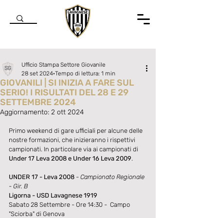
Ufficio Stampa Settore Giovanile
28 set 2024
Tempo di lettura: 1 min
GIOVANILI | SI INIZIA A FARE SUL
SERIO! I RISULTATI DEL 28 E 29
SETTEMBRE 2024
Aggiornamento:
2 ott 2024
Valutazione NaN stelle su 5.
Primo weekend di gare ufficiali per alcune delle 
nostre formazioni, che inizieranno i rispettivi 
campionati. In particolare via ai campionati di 
Under 17 Leva 2008 e Under 16 Leva 2009
. 
UNDER 17 - Leva 2008
- Campionato Regionale 
- Gir. B
Ligorna - USD Lavagnese 1919
Sabato 28 Settembre - Ore 14:30 -  Campo 
"Sciorba" di Genova