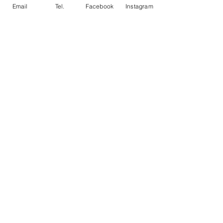
Riposo
Email
Tel.
Facebook
Instagram
SETTORE GIOVANILE
Post recenti
Mostra tutti