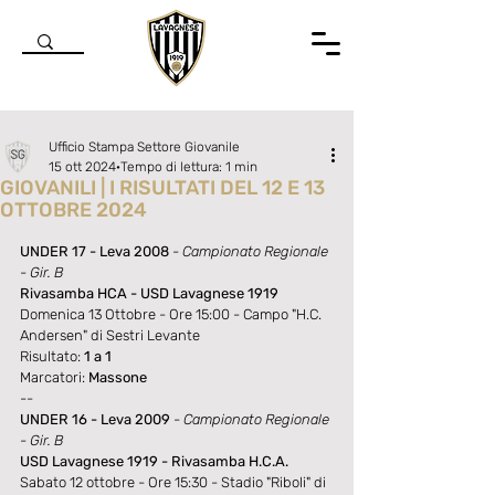
Ufficio Stampa Settore Giovanile
15 ott 2024
Tempo di lettura: 1 min
GIOVANILI | I RISULTATI DEL 12 E 13
OTTOBRE 2024
Valutazione NaN stelle su 5.
UNDER 17 - Leva 2008
- Campionato Regionale 
- Gir. B
Rivasamba HCA - USD Lavagnese 1919
Domenica 13 Ottobre - Ore 15:00 - Campo "H.C. 
Andersen" di Sestri Levante
Risultato: 
1 a 1
Marcatori: 
Massone
--
UNDER 16 - Leva 2009
- Campionato Regionale 
- Gir. B
USD Lavagnese 1919 - Rivasamba H.C.A.
Sabato 12 ottobre - Ore 15:30 - Stadio "Riboli" di 