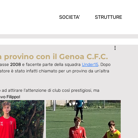
SOCIETA'
STRUTTURE
 a provino con il Genoa C.F.C.
lasse 
2008
 e facente parte della squadra 
Under15
. Dopo 
atore è stato infatti chiamato per un provino da un'altra 
ad attirare l'attenzione di club così prestigiosi, ma 
vo Filippo!