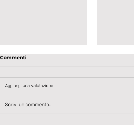
Commenti
Aggiungi una valutazione
Grandi soddisfazioni in
GIOVANILI
Scrivi un commento...
casa bianconera.
DEL 13 E 