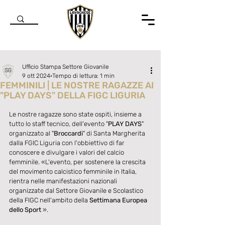
Ufficio Stampa Settore Giovanile
9 ott 2024
Tempo di lettura: 1 min
FEMMINILI | LE NOSTRE RAGAZZE AI
"PLAY DAYS" DELLA FIGC LIGURIA
Valutazione NaN stelle su 5.
Le nostre ragazze sono state ospiti, insieme a 
tutto lo staff tecnico, dell'evento "
PLAY DAYS
" 
organizzato al "
Broccardi
" di Santa Margherita 
dalla FGIC Liguria con l'obbiettivo di far 
conoscere e divulgare i valori del calcio 
femminile. 
«
L'evento, per sostenere la crescita 
del movimento calcistico femminile in Italia, 
rientra nelle manifestazioni nazionali 
organizzate dal Settore Giovanile e Scolastico 
della FIGC nell'ambito della 
Settimana Europea 
dello Sport
»
.